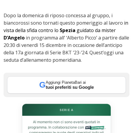
Dopo la domenica di riposo concessa al gruppo, i
biancorossi sono tornati questo pomeriggio al lavoro
in
vista della sfida contro lo
Spezia
guidato da mister
D’Angelo
in programma all’ ‘Alberto Picco’ a partire dalle
20:30 di venerdì 15 dicembre in occasione dell’anticipo
della 17a giornata di Serie BKT ’23-’24. Quest’oggi una
seduta d’allenamento pomeridiana.
ok
Aggiungi PianetaBari ai
G
tuoi preferiti su Google
In
st
SERIE A
Al momento non ci sono eventi quotati in
leupon
programma. In collaborazione con
,
compareremo le quote degli operatori indicati