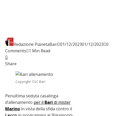
Redazione PianetaBari
01/12/2023
01/12/2023
0
Comments
1 Min Read
Facebook
Twitter
LinkedIn
Pinterest
Stumbleupon
Email
Share
Copyright: SSC Bari
Penultima seduta casalinga
d’allenamento
per il
Bari
di mister
Marino
in vista della sfida contro il
Lecco
in programma al ‘Rigamonti-