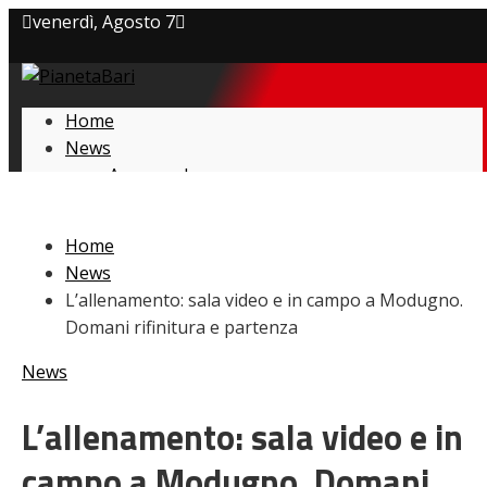
venerdì, Agosto 7
Privacy policy
Home
Cookie Policy
News
Amarcord
Contatti
Ex
L’avversario
Home
Giovanili
News
Le pagelle
L’allenamento: sala video e in campo a Modugno.
Interviste
Domani rifinitura e partenza
Focus
Calciomercato
News
Serie B
Video
L’allenamento: sala video e in
campo a Modugno. Domani