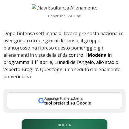
Copyright: SSC Bari
Dopo l’intensa settimana di lavoro pre sosta nazionali e
aver goduto di due giorni di riposo, il gruppo
biancorosso ha ripreso questo pomeriggio gli
allenamenti in vista della sfida
contro il
Modena
in
programma il 1° aprile, Lunedì dell’Angelo, allo stadio
‘Alberto Braglia’
. Quest’oggi una seduta d’allenamento
pomeridiana.
ok
Aggiungi PianetaBari ai
G
tuoi preferiti su Google
In
st
SERIE A