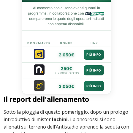
Al momento non ci sono eventi quotati in
leupon
programma. In collaborazione con
,
compareremo le quote degli operatori indicati
non appena disponibili.
BOOKMAKER
BONUS
LINK
2.050€
PIÙ INFO
250€
PIÙ INFO
+ 2.000€ GRATIS
2.050€
PIÙ INFO
Il report dell’allenamento
Sotto la pioggia di questo pomeriggio, dopo un prologo
introduttivo di mister
Iachini
, i biancorossi si sono
allenati sul terreno dell’Antistadio aprendo la seduta con