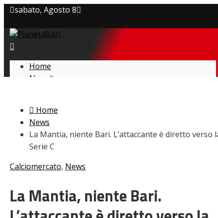
sabato, Agosto 8
Privacy policy
Cookie Policy
Home
News
Contatti
Amarcord
Ex
Home
L’avversario
News
Giovanili
La Mantia, niente Bari. L’attaccante è diretto verso l
Le pagelle
Serie C
Interviste
Focus
Calciomercato
,
News
Calciomercato
Serie B
La Mantia, niente Bari.
Video
L’attaccante è diretto verso la