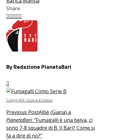
Bari
La Mantia
Share
Facebook
Twitter
LinkedIn
Pinterest
Stumbleupon
Email
By Redazione PianetaBari
Copyright: Giana Erminio
Previous Post
Albè (Giana) a
PianetaBari
: “Fumagalli è una belva, ci
sono 7-8 squadre di B. Il Bari? Come si
fa a dire di no?”