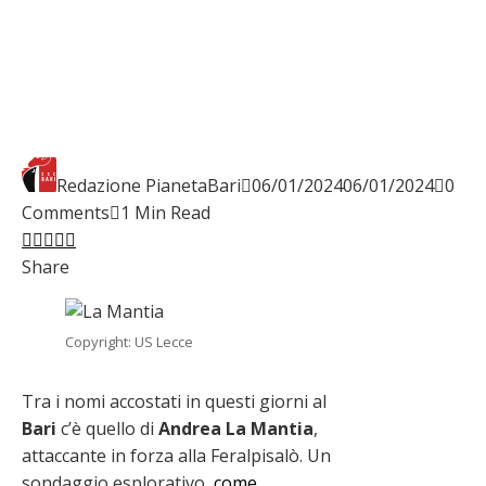
Redazione PianetaBari
06/01/2024
06/01/2024
0
Comments
1 Min Read
Facebook
Twitter
LinkedIn
Pinterest
Stumbleupon
Email
Share
Copyright: US Lecce
Tra i nomi accostati in questi giorni al
Bari
c’è quello di
Andrea La Mantia
,
attaccante in forza alla Feralpisalò. Un
sondaggio esplorativo,
come