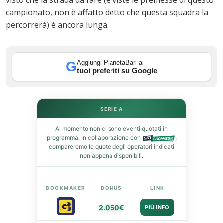
visto che la strada da fare (e viste le premesse di questo
campionato, non è affatto detto che questa squadra la
percorrerà) è ancora lunga.
In
st
Aggiungi PianetaBari ai
G
tuoi preferiti su Google
leupon
SERIE A
Al momento non ci sono eventi quotati in
programma. In collaborazione con
,
compareremo le quote degli operatori indicati
non appena disponibili.
BOOKMAKER
BONUS
LINK
2.050€
PIÙ INFO