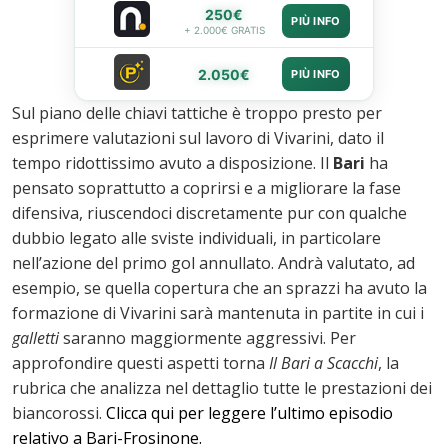
250€
PIÙ INFO
+ 2.000€ GRATIS
2.050€
PIÙ INFO
Sul piano delle chiavi tattiche è troppo presto per
esprimere valutazioni sul lavoro di Vivarini, dato il
tempo ridottissimo avuto a disposizione. Il
Bari
ha
pensato soprattutto a coprirsi e a migliorare la fase
difensiva, riuscendoci discretamente pur con qualche
dubbio legato alle sviste individuali, in particolare
nell’azione del primo gol annullato. Andrà valutato, ad
esempio, se quella copertura che an sprazzi ha avuto la
formazione di Vivarini sarà mantenuta in partite in cui i
galletti
saranno maggiormente aggressivi. Per
approfondire questi aspetti torna
Il Bari a Scacchi
, la
rubrica che analizza nel dettaglio tutte le prestazioni dei
biancorossi.
Clicca qui per leggere l’ultimo episodio
relativo a Bari-Frosinone.