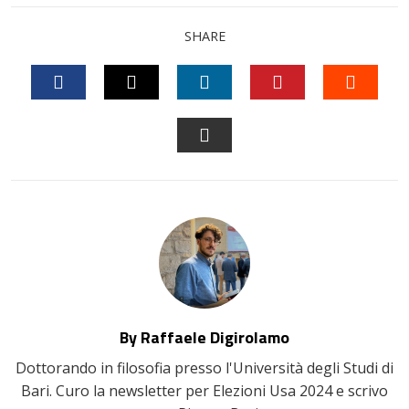
SHARE
FACEBOOK
TWITTER
LINKEDIN
PINTEREST
STUM
EMAIL
By Raffaele Digirolamo
Dottorando in filosofia presso l'Università degli Studi di
Bari. Curo la newsletter per Elezioni Usa 2024 e scrivo