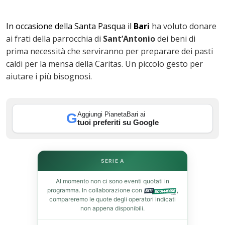
In occasione della Santa Pasqua il
Bari
ha voluto donare
ai frati della parrocchia di
Sant’Antonio
dei beni di
prima necessità che serviranno per preparare dei pasti
caldi per la mensa della Caritas. Un piccolo gesto per
aiutare i più bisognosi.
ok
Aggiungi PianetaBari ai
G
tuoi preferiti su Google
In
SERIE A
st
Al momento non ci sono eventi quotati in
programma. In collaborazione con
,
compareremo le quote degli operatori indicati
leupon
non appena disponibili.