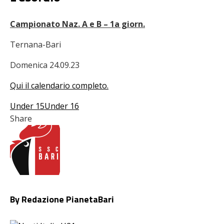
Campionato Naz. A e B – 1a giorn.
Ternana-Bari
Domenica 24.09.23
Qui il calendario completo.
Under 15
Under 16
Share
Facebook
Twitter
LinkedIn
Pinterest
Stumbleupon
Email
By Redazione PianetaBari