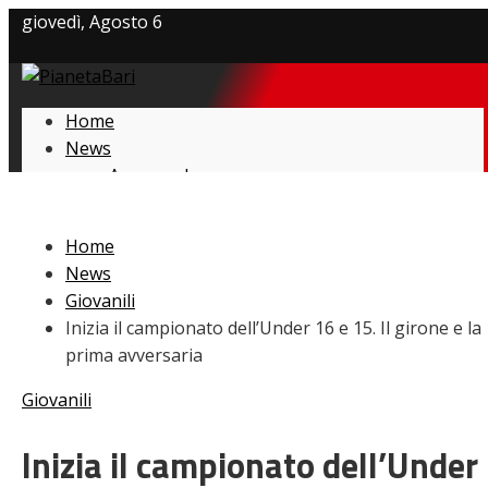
giovedì, Agosto 6
Privacy policy
Home
Cookie Policy
News
Amarcord
Contatti
Ex
L’avversario
Home
Giovanili
News
Le pagelle
Giovanili
Interviste
Inizia il campionato dell’Under 16 e 15. Il girone e la
Focus
prima avversaria
Calciomercato
Serie B
Giovanili
Video
Inizia il campionato dell’Under