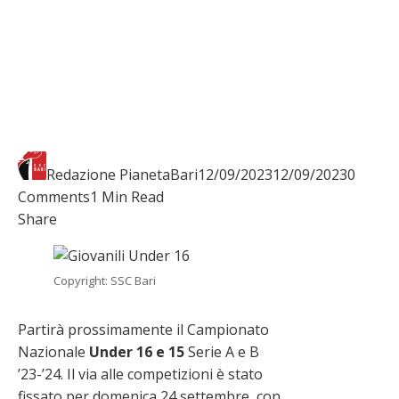
Redazione PianetaBari
12/09/2023
12/09/2023
0
Comments
1 Min Read
Facebook
Twitter
LinkedIn
Pinterest
Stumbleupon
Email
Share
Copyright: SSC Bari
Partirà prossimamente il Campionato
Nazionale
Under 16 e 15
Serie A e B
’23-’24. Il via alle competizioni è stato
fissato per domenica 24 settembre, con