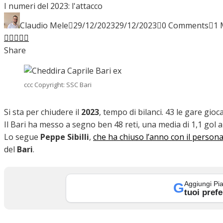
I numeri del 2023: l'attacco
INTERVISTE
Claudio Mele
29/12/2023
29/12/2023
0 Comments
1 
Facebook
Twitter
LinkedIn
Pinterest
Stumbleupon
Email
Share
FOCUS
ccc Copyright: SSC Bari
CALCIOMERCATO
Si sta per chiudere il
2023
, tempo di bilanci. 43 le gare gioc
Il Bari ha messo a segno ben 48 reti, una media di 1,1 gol a
Lo segue
Peppe Sibilli
,
che ha chiuso l’anno con il personal
del
Bari
.
SERIE B
Aggiungi Pia
G
tuoi prefe
VIDEO