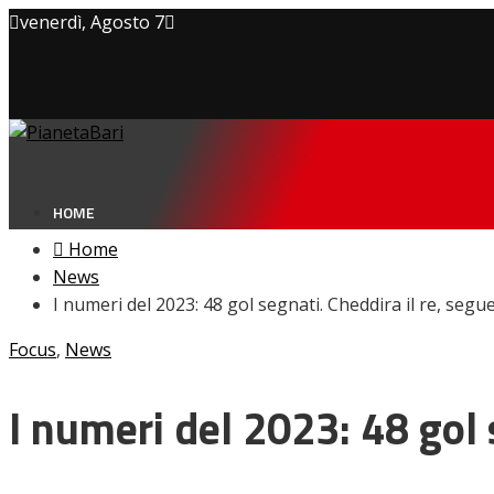
venerdì, Agosto 7
Privacy policy
Cookie Policy
Contatti
HOME
Home
News
I numeri del 2023: 48 gol segnati. Cheddira il re, segue 
NEWS
Focus
,
News
Amarcord
Ex
L’avversario
I numeri del 2023: 48 gol s
Giovanili
Le pagelle