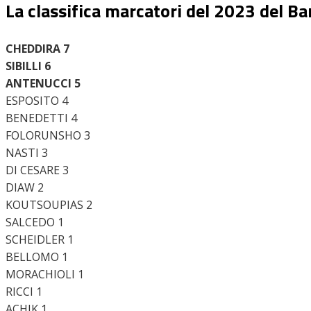
La classifica marcatori del 2023 del Ba
CHEDDIRA 7
Home
SIBILLI 6
News
ANTENUCCI 5
Amarcord
ESPOSITO 4
Ex
BENEDETTI 4
L’avversario
FOLORUNSHO 3
Giovanili
NASTI 3
Le pagelle
DI CESARE 3
Interviste
DIAW 2
Focus
KOUTSOUPIAS 2
Calciomercato
SALCEDO 1
Serie B
SCHEIDLER 1
Video
BELLOMO 1
MORACHIOLI 1
RICCI 1
ACHIK 1