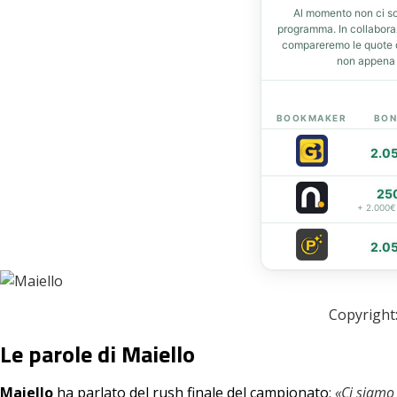
Al momento non ci so
t
programma. In collabor
compareremo le quote de
non appena d
eupon
BOOKMAKER
BON
2.0
25
+ 2.000€
2.0
Copyright:
Le parole di Maiello
Maiello
ha parlato del rush finale del campionato
:
«Ci siamo 