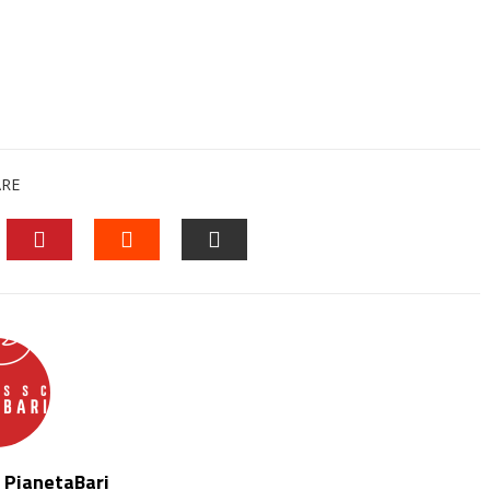
ARE
EDIN
PINTEREST
STUMBLEUPON
EMAIL
 PianetaBari