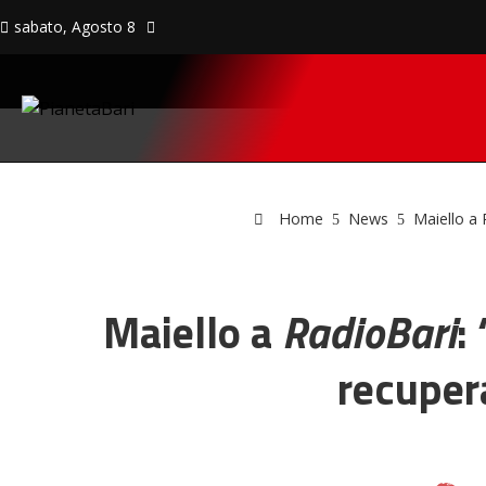
sabato, Agosto 8
Home
News
Maiello a 
Maiello a
RadioBari
:
recupera