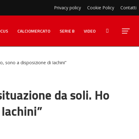
Privacy policy
Cookie Policy
Contatti
OCUS
CALCIOMERCATO
SERIE B
VIDEO
o, sono a disposizione di Iachini”
situazione da soli. Ho
 Iachini”