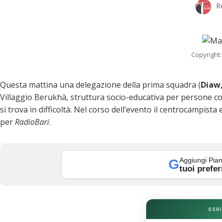
R
Copyright:
Questa mattina una delegazione della prima squadra (
Diaw,
Villaggio Berukhà, struttura socio-educativa per persone con
si trova in difficoltà. Nel corso dell’evento il centrocampist
per
RadioBari
.
k
Aggiungi Pian
G
tuoi prefer
SERI