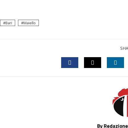
Bari
Maiello
SH
FACEBOOK
TWITTER
LINK
By Redazione