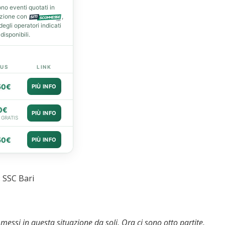
no eventi quotati in
azione con
,
gli operatori indicati
isponibili.
US
LINK
50€
PIÙ INFO
0€
PIÙ INFO
 GRATIS
50€
PIÙ INFO
 SSC Bari
messi in questa situazione da soli. Ora ci sono otto partite,