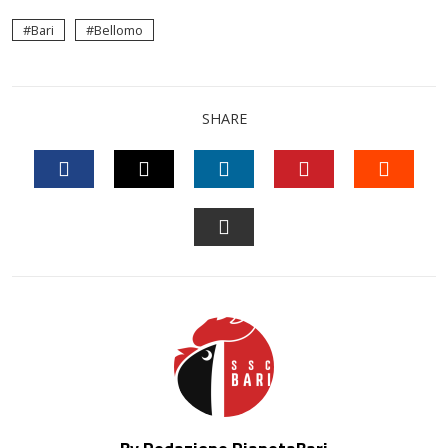
Bari
Bellomo
SHARE
FACEBOOK
TWITTER
LINKEDIN
PINTEREST
STUM
EMAIL