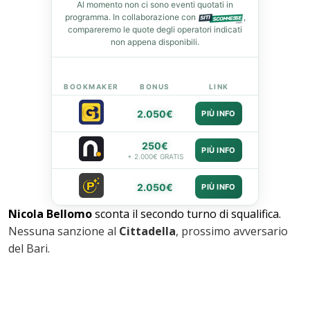
st
Al momento non ci sono eventi quotati in
programma. In collaborazione con
,
compareremo le quote degli operatori indicati
leupon
non appena disponibili.
BOOKMAKER
BONUS
LINK
2.050€
PIÙ INFO
250€
PIÙ INFO
+ 2.000€ GRATIS
2.050€
PIÙ INFO
Nicola Bellomo
sconta il secondo turno di squalifica.
Nessuna sanzione al
Cittadella
, prossimo avversario
del Bari.