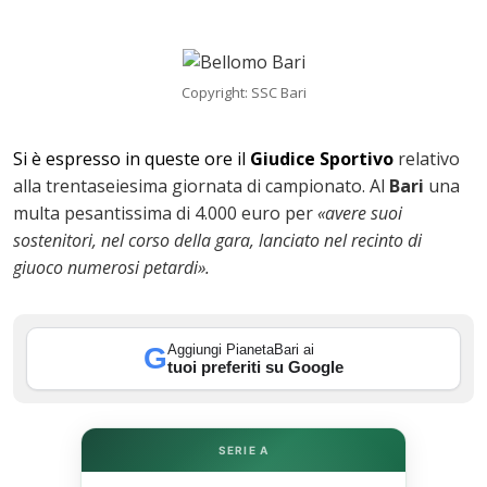
Copyright: SSC Bari
Si è espresso in queste ore il
Giudice Sportivo
relativo
alla trentaseiesima giornata di campionato. Al
Bari
una
multa pesantissima di 4.000 euro per
«avere suoi
sostenitori, nel corso della gara, lanciato nel recinto di
giuoco numerosi petardi».
ok
Aggiungi PianetaBari ai
G
tuoi preferiti su Google
In
SERIE A