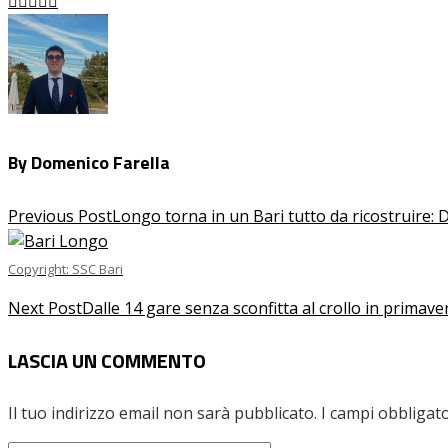
Facebook
Twitter
LinkedIn
Pinterest
Stumbleupon
Email
By Domenico Farella
Previous Post
Longo torna in un Bari tutto da ricostruire: 
Copyright: SSC Bari
Next Post
Dalle 14 gare senza sconfitta al crollo in primaver
LASCIA UN COMMENTO
Il tuo indirizzo email non sarà pubblicato.
I campi obbligat