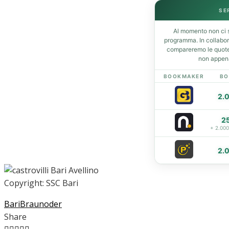
SE
Al momento non ci s
Home
programma. In collabo
News
compareremo le quote 
non appena
Amarcord
Ex
BOOKMAKER
BO
L’avversario
2.
Giovanili
Le pagelle
2
Interviste
+ 2.00
Focus
2.
Calciomercato
Serie B
Video
Copyright: SSC Bari
Bari
Braunoder
Share