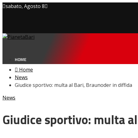
sabato, Agosto 8
Privacy policy
Cookie Policy
Contatti
HOME
Home
News
Giudice sportivo: multa al Bari, Braunoder in diffida
NEWS
News
Amarcord
Ex
L’avversario
Giudice sportivo: multa al
Giovanili
Le pagelle