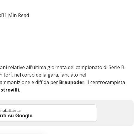
s
1 Min Read
oni relative all’ultima giornata del campionato di Serie B.
ori, nel corso della gara, lanciato nel
a ammonizione e diffida per
Braunoder
. Il centrocampista
strovilli
.
netaBari ai
riti su Google