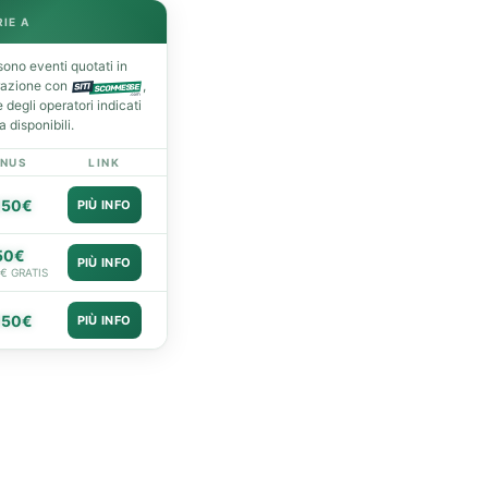
RIE A
ono eventi quotati in
razione con
,
degli operatori indicati
 disponibili.
NUS
LINK
050€
PIÙ INFO
50€
PIÙ INFO
0€ GRATIS
050€
PIÙ INFO