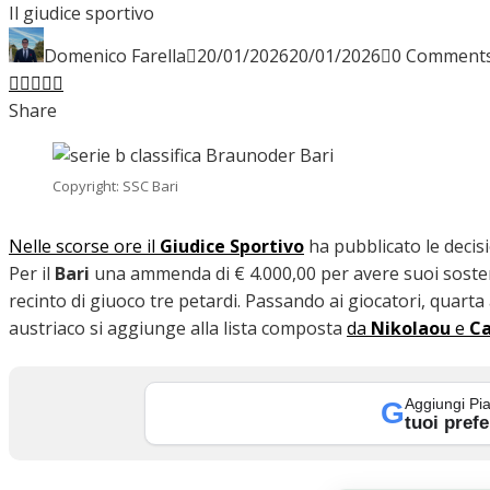
Il giudice sportivo
INTERVISTE
Domenico Farella
20/01/2026
20/01/2026
0 Comment
Facebook
Twitter
LinkedIn
Pinterest
Stumbleupon
Email
Share
FOCUS
Copyright: SSC Bari
CALCIOMERCATO
Nelle scorse ore il
Giudice Sportivo
ha pubblicato le decisi
Per il
Bari
una ammenda di € 4.000,00 per avere suoi sostenit
recinto di giuoco tre petardi. Passando ai giocatori, quart
austriaco si aggiunge alla lista composta
da
Nikolaou
e
Ca
SERIE B
Aggiungi Pia
G
tuoi prefe
VIDEO