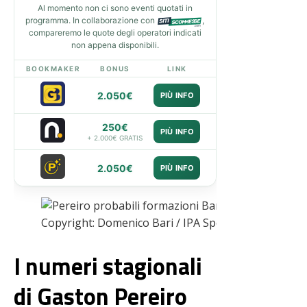
Al momento non ci sono eventi quotati in
programma. In collaborazione con
,
compareremo le quote degli operatori indicati
non appena disponibili.
BOOKMAKER
BONUS
LINK
2.050€
PIÙ INFO
250€
PIÙ INFO
+ 2.000€ GRATIS
2.050€
PIÙ INFO
Copyright: Domenico Bari / IPA Sport / IPA
I numeri stagionali
di Gaston Pereiro