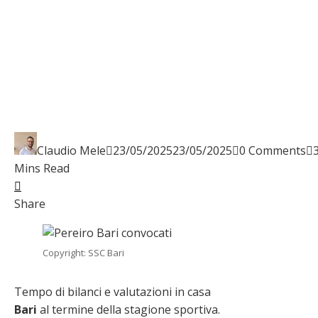
Claudio Mele
23/05/2025
23/05/2025
0 Comments
Mins Read
Facebook
Twitter
LinkedIn
Pinterest
Stumbleupon
Email
Share
Copyright: SSC Bari
Tempo di bilanci e valutazioni in casa
Bari
al termine della stagione sportiva.