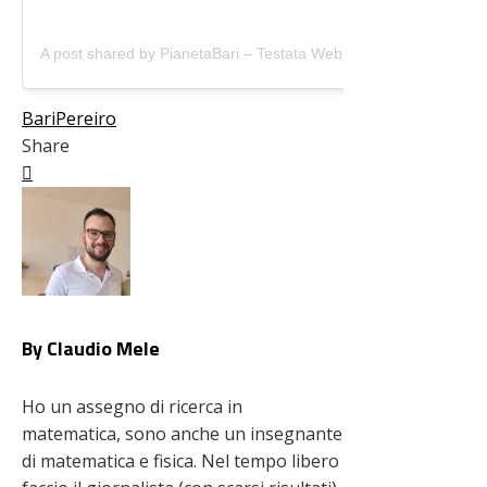
A post shared by PianetaBari – Testata Web (@pianetabari)
Bari
Pereiro
Share
Facebook
Twitter
LinkedIn
Pinterest
Stumbleupon
Email
By Claudio Mele
Ho un assegno di ricerca in
matematica, sono anche un insegnante
di matematica e fisica. Nel tempo libero