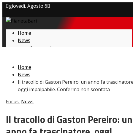
giovedì, Agosto 6
Privacy policy
Home
Cookie Policy
News
Amarcord
Contatti
Ex
L’avversario
Home
Giovanili
News
Le pagelle
Il tracollo di Gaston Pereiro: un anno fa trascinatore
Interviste
oggi impalpabile. Conferma non scontata
Focus
Calciomercato
Focus
,
News
Serie B
Video
Il tracollo di Gaston Pereiro: un
anno fa trascinatore, oggi