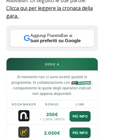
RadioBari.
Di seguito le sue parole.
Clicca qui per leggere la cronaca della
gara.
Aggiungi PianetaBari ai
G
tuoi preferiti su Google
SERIE A
Al momento non ci sono eventi quotati in
programma. In collaborazione con
,
compareremo le quote degli operatori indicati
non appena disponibili.
BOOKMAKER
BONUS
LINK
250€
PIÙ INFO
+ 2.000€ GRATIS
2.050€
PIÙ INFO