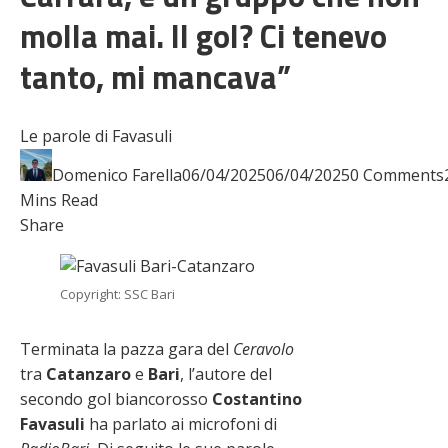
molla mai. Il gol? Ci tenevo
tanto, mi mancava”
Le parole di Favasuli
Domenico Farella
06/04/2025
06/04/2025
0 Comments
Mins Read
Facebook
Twitter
LinkedIn
Pinterest
Stumbleupon
Email
Share
Copyright: SSC Bari
Terminata la pazza gara del
Ceravolo
tra
Catanzaro
e
Bari
, l’autore del
secondo gol biancorosso
Costantino
Favasuli
ha parlato ai microfoni di