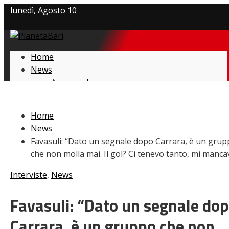
lunedì, Agosto 10
Privacy policy
Home
Cookie Policy
News
Amarcord
Contatti
Ex
L’avversario
Home
Giovanili
News
Le pagelle
Favasuli: “Dato un segnale dopo Carrara, è un gru
Interviste
che non molla mai. Il gol? Ci tenevo tanto, mi manca
Focus
Calciomercato
Interviste
,
News
Serie B
Video
Favasuli: “Dato un segnale do
Carrara, è un gruppo che non