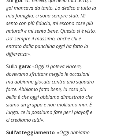
Sul
gol
:
«Ci tenevo,
qui nella mia terra, il
gol mancava da tanto. Lo dedico a tutta la
mia famiglia, ci sono sempre stati. Mi
sento con più fiducia, mi escono cose più
naturali e mi sento bene. Questo si è visto.
Do’ sempre il massimo, anche chi è
entrato dalla panchina oggi ha fatto la
differenza».
Sulla
gara
: «
Oggi si poteva vincere,
dovevamo sfruttare meglio le occasioni
ma abbiamo giocato contro una squadra
forte. Abbiamo fatto bene, la cosa più
bella è che oggi abbiamo dimostrato che
siamo un gruppo e non molliamo mai. È
lunga, ce la possiamo fare per i playoff e
ci crediamo tutti».
Sull’atteggiamento
: «
Oggi abbiamo