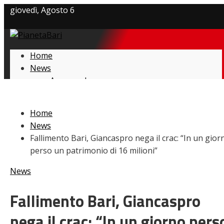
giovedì, Agosto 6
Privacy policy
Home
Cookie Policy
News
Amarcord
Contatti
Ex
L’avversario
Home
Giovanili
News
Le pagelle
Fallimento Bari, Giancaspro nega il crac: “In un gior
Interviste
perso un patrimonio di 16 milioni”
Focus
Calciomercato
News
Serie B
Video
Fallimento Bari, Giancaspro
nega il crac: “In un giorno pers