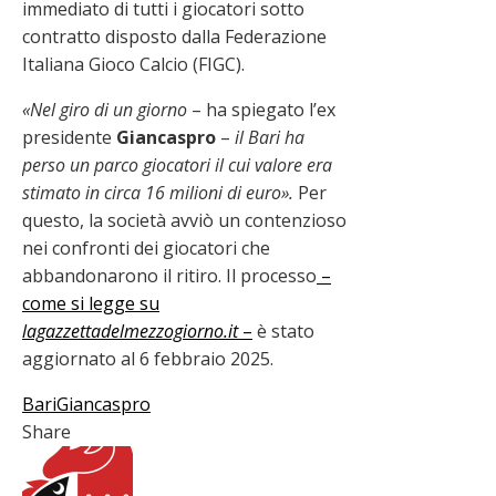
immediato di tutti i giocatori sotto
contratto disposto dalla Federazione
Italiana Gioco Calcio (FIGC).
«Nel giro di un giorno
– ha spiegato l’ex
presidente
Giancaspro
–
il Bari ha
perso un parco giocatori il cui valore era
stimato in circa 16 milioni di euro».
Per
questo, la società avviò un contenzioso
nei confronti dei giocatori che
abbandonarono il ritiro. Il processo
–
come si legge su
lagazzettadelmezzogiorno.it
–
è stato
aggiornato al 6 febbraio 2025.
Bari
Giancaspro
Share
Facebook
Twitter
LinkedIn
Pinterest
Stumbleupon
Email