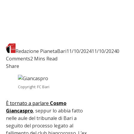
Redazione PianetaBari
11/10/2024
11/10/2024
0
Comments
2 Mins Read
Facebook
Twitter
LinkedIn
Pinterest
Stumbleupon
Email
Share
Copyright: FC Bari
È tornato a parlare
Cosmo
Giancaspro
, seppur lo abbia fatto
nelle aule del tribunale di Bari a
seguito del processo legato al
fallimento del club biancorosso. L’ex