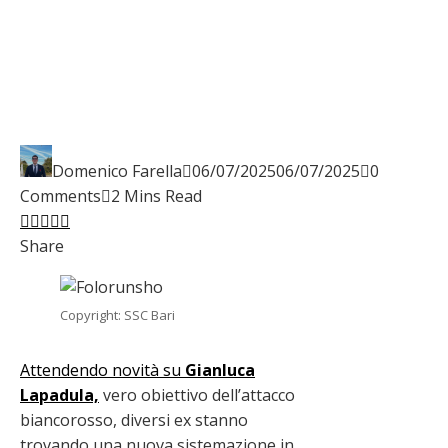
Domenico Farella
06/07/2025
06/07/2025
0
Comments
2 Mins Read
Facebook
Twitter
LinkedIn
Pinterest
Stumbleupon
Email
Share
Copyright: SSC Bari
Attendendo novità su
Gianluca
Lapadula,
vero obiettivo dell’attacco
biancorosso, diversi ex stanno
trovando una nuova sistemazione in