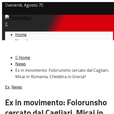
venerdì, Agosto 7
Privacy policy
Cookie Policy
Home
News
Contatti
Amarcord
Ex
Home
L’avversario
News
Giovanili
Ex in movimento: Folorunsho cercato dal Cagliari,
Le pagelle
Micai in Romania, Cheddira in Grecia?
Interviste
Focus
Ex
,
News
Calciomercato
Serie B
Ex in movimento: Folorunsho
Video
cercato dal Cagliari, Micai in