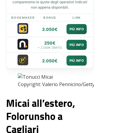
compareremo le quote degli operatori indicati
non appena disponibili.
BOOKMAKER
BONUS
LINK
2.050€
PIÙ INFO
250€
PIÙ INFO
+ 2.000€ GRATIS
2.050€
PIÙ INFO
Copyright: Valerio Pennicino/Getty Images – Via On
Micai all’estero,
Folorunsho a
Cagliari