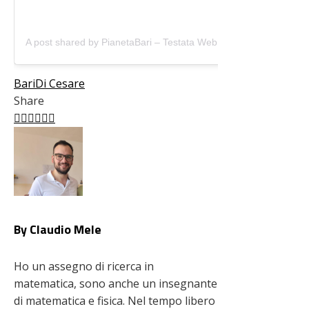
A post shared by PianetaBari – Testata Web (@pianetabari)
Bari
Di Cesare
Share
Facebook
Twitter
LinkedIn
Pinterest
Stumbleupon
Email
By Claudio Mele
Ho un assegno di ricerca in
matematica, sono anche un insegnante
di matematica e fisica. Nel tempo libero