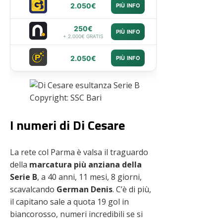
2.050€
PIÙ INFO
250€
PIÙ INFO
+ 2.000€ GRATIS
2.050€
PIÙ INFO
Copyright: SSC Bari
I numeri di Di Cesare
La rete col Parma è valsa il traguardo
della
marcatura più anziana della
Serie B
, a 40 anni, 11 mesi, 8 giorni,
scavalcando
German Denis
. C’è di più,
il capitano sale a quota 19 gol in
biancorosso, numeri incredibili se si