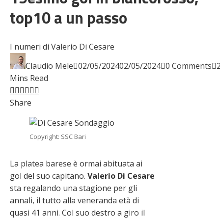
top10 a un passo
I numeri di Valerio Di Cesare
Claudio Mele
02/05/2024
02/05/2024
0 Comments
Mins Read
Facebook
Twitter
LinkedIn
Pinterest
Stumbleupon
Email
Share
Copyright: SSC Bari
La platea barese è ormai abituata ai
gol del suo capitano.
Valerio Di Cesare
sta regalando una stagione per gli
annali, il tutto alla veneranda età di
quasi 41 anni. Col suo destro a giro il