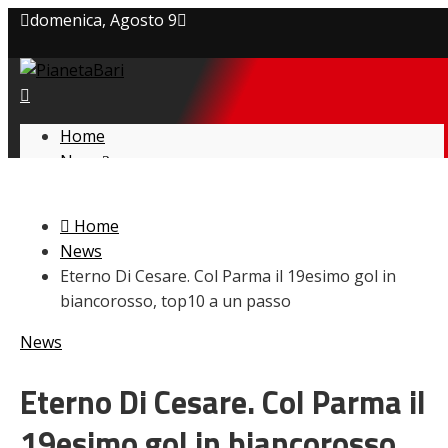
domenica, Agosto 9
Privacy policy
Cookie Policy
Home
News
Contatti
Amarcord
Ex
Home
L’avversario
News
Giovanili
Eterno Di Cesare. Col Parma il 19esimo gol in
Le pagelle
biancorosso, top10 a un passo
Interviste
Focus
News
Calciomercato
Serie B
Eterno Di Cesare. Col Parma il
Video
19esimo gol in biancorosso,