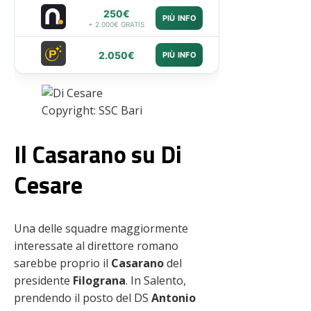
250€
PIÙ INFO
+ 2.000€ GRATIS
2.050€
PIÙ INFO
Copyright: SSC Bari
Il Casarano su Di
Cesare
Una delle squadre maggiormente
interessate al direttore romano
sarebbe proprio il
Casarano
del
presidente
Filograna
. In Salento,
prendendo il posto del DS
Antonio