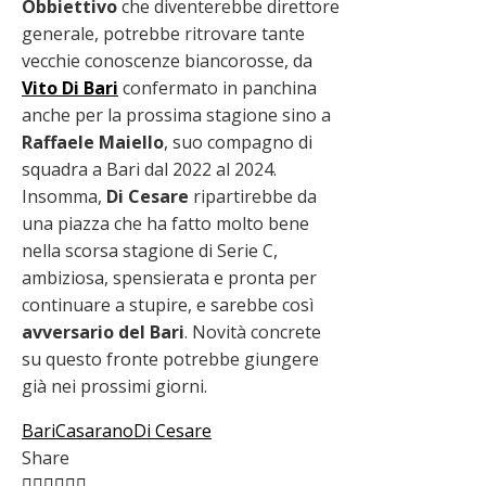
Obbiettivo
che diventerebbe direttore
generale, potrebbe ritrovare tante
vecchie conoscenze biancorosse, da
Vito Di Bari
confermato in panchina
anche per la prossima stagione sino a
Raffaele Maiello
, suo compagno di
squadra a Bari dal 2022 al 2024.
Insomma,
Di Cesare
ripartirebbe da
una piazza che ha fatto molto bene
nella scorsa stagione di Serie C,
ambiziosa, spensierata e pronta per
continuare a stupire, e sarebbe così
avversario del Bari
. Novità concrete
su questo fronte potrebbe giungere
già nei prossimi giorni.
Bari
Casarano
Di Cesare
Share
Facebook
Twitter
LinkedIn
Pinterest
Stumbleupon
Email