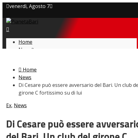
venerdì, Agosto 7
Privacy policy
Cookie Policy
Home
News
Contatti
Amarcord
Ex
Home
L’avversario
News
Giovanili
Di Cesare può essere avversario del Bari. Un club de
Le pagelle
girone C fortissimo su di lui
Interviste
Focus
Ex
,
News
Calciomercato
Serie B
Di Cesare può essere avversari
Video
del Bari. Un club del girone C