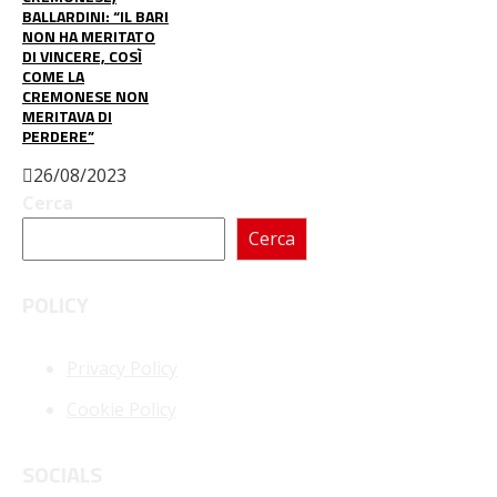
BALLARDINI: “IL BARI
NON HA MERITATO
DI VINCERE, COSÌ
COME LA
CREMONESE NON
MERITAVA DI
PERDERE”
26/08/2023
Cerca
Cerca
POLICY
Privacy Policy
Cookie Policy
SOCIALS