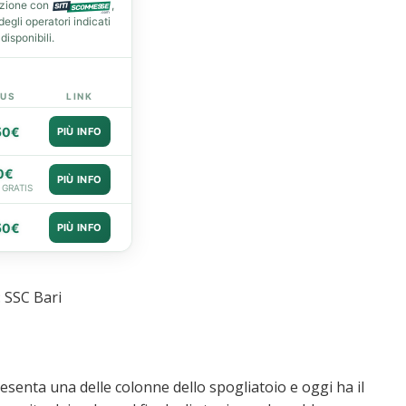
azione con
,
gli operatori indicati
isponibili.
US
LINK
50€
PIÙ INFO
0€
PIÙ INFO
 GRATIS
50€
PIÙ INFO
 SSC Bari
esenta una delle colonne dello spogliatoio e oggi ha il