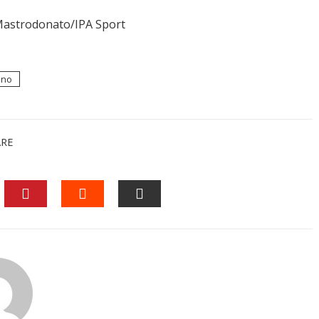
astrodonato/IPA Sport
ino
ARE
EDIN
PINTEREST
STUMBLEUPON
EMAIL