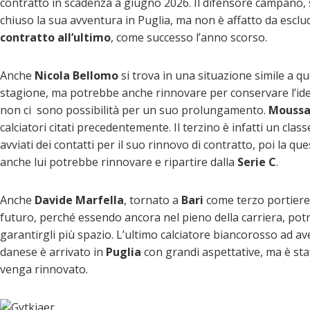
contratto in scadenza a giugno 2026. Il difensore campano, s
chiuso la sua avventura in Puglia, ma non è affatto da escl
contratto all’ultimo
, come successo l’anno scorso.
Anche
Nicola Bellomo
si trova in una situazione simile a qu
stagione, ma potrebbe anche rinnovare per conservare l’iden
non ci sono possibilità per un suo prolungamento.
Moussa
calciatori citati precedentemente. Il terzino è infatti un clas
avviati dei contatti per il suo rinnovo di contratto, poi la 
anche lui potrebbe rinnovare e ripartire dalla
Serie C
.
Anche
Davide Marfella
, tornato a
Bari
come terzo portiere, 
futuro, perché essendo ancora nel pieno della carriera, potr
garantirgli più spazio. L’ultimo calciatore biancorosso ad av
danese è arrivato in
Puglia
con grandi aspettative, ma è sta
venga rinnovato.