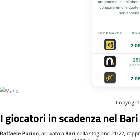
programma. In collabor
compareremo le quote de
eupon
non appena d
BOOKMAKER
BON
2.0
25
+ 2.000€
2.0
Copyright:
I giocatori in scadenza nel Bari
Raffaele Pucino
, arrivato a
Bari
nella stagione 21/22, rappr