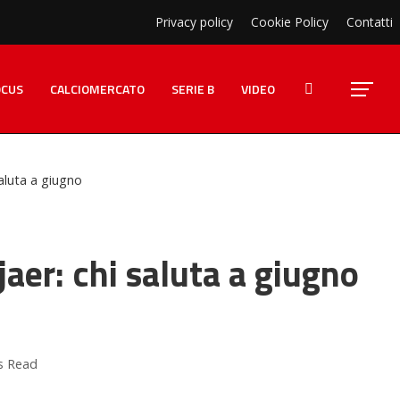
Privacy policy
Cookie Policy
Contatti
OCUS
CALCIOMERCATO
SERIE B
VIDEO
saluta a giugno
jaer: chi saluta a giugno
s Read