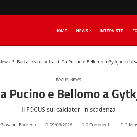
HOME
NEWS
INTERVISTE
F
News
Bari al bivio contratti. Da Pucino e Bellomo a Gytkjaer: chi 
FOCUS
,
NEWS
 Da Pucino e Bellomo a Gytk
Il FOCUS sui calciatori in scadenza
Giovanni Barberio
09/06/2026
0 Comments
2 Min