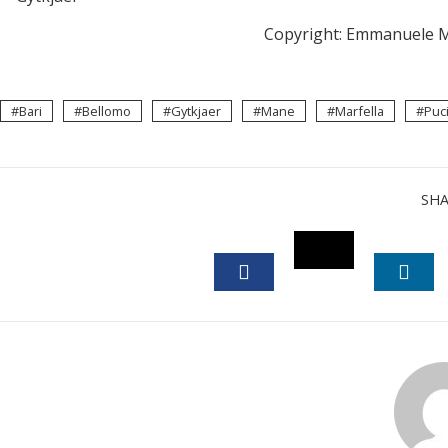
Copyright: Emmanuele M
Bari
Bellomo
Gytkjaer
Mane
Marfella
Puc
SH
TWITTER
FACEBOOK
LINK