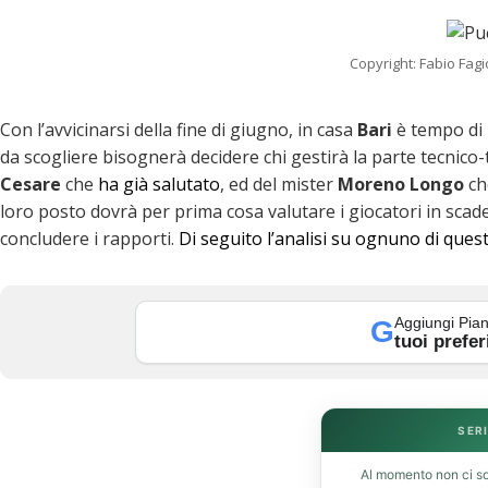
Copyright: Fabio Fagio
Con l’avvicinarsi della fine di giugno, in casa
Bari
è tempo di 
da scogliere bisognerà decidere chi gestirà la parte tecnico-t
Cesare
che
ha già salutato
, ed del mister
Moreno Longo
ch
loro posto dovrà per prima cosa valutare i giocatori in scade
concludere i rapporti.
Di seguito l’analisi su ognuno di quest
k
Aggiungi Pian
G
tuoi prefer
SERI
t
Al momento non ci so