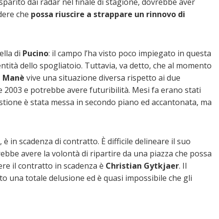
parito dai radar nel finale di stagione, dovrebbe aver
udere che
possa riuscire a strappare un rinnovo di
ella di
Pucino
: il campo l’ha visto poco impiegato in questa
tità dello spogliatoio. Tuttavia, va detto, che al momento
 Manè
vive una situazione diversa rispetto ai due
se 2003 e potrebbe avere futuribilità. Mesi fa erano stati
questione è stata messa in secondo piano ed accantonata, ma
è in scadenza di contratto. È difficile delineare il suo
ebbe avere la volontà di ripartire da una piazza che possa
ere il contratto in scadenza è
Christian Gytkjaer
. Il
to una totale delusione ed è quasi impossibile che gli