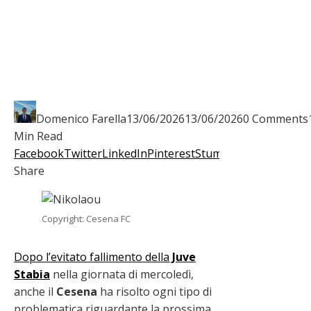
Domenico Farella
13/06/2026
13/06/2026
0 Comments
Min Read
Facebook
Twitter
LinkedIn
Pinterest
Stumbleupon
Email
Share
Copyright: Cesena FC
Dopo l’evitato fallimento della
Juve
Stabia
nella giornata di mercoledì,
anche il
Cesena
ha risolto ogni tipo di
problematica riguardante la prossima