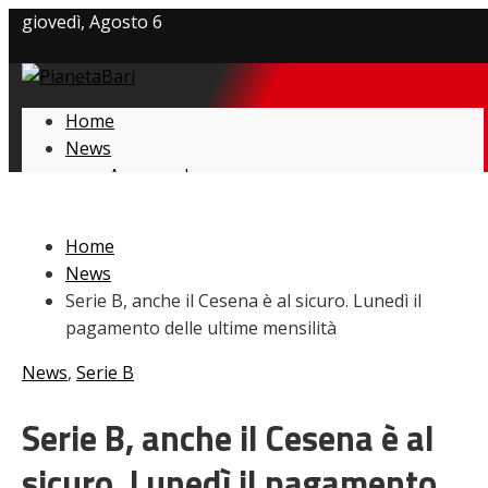
giovedì, Agosto 6
Privacy policy
Home
Cookie Policy
News
Amarcord
Contatti
Ex
L’avversario
Home
Giovanili
News
Le pagelle
Serie B, anche il Cesena è al sicuro. Lunedì il
Interviste
pagamento delle ultime mensilità
Focus
Calciomercato
News
,
Serie B
Serie B
Video
Serie B, anche il Cesena è al
sicuro. Lunedì il pagamento