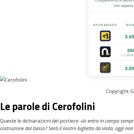
compareremo le quote de
non appena d
t
eupon
BOOKMAKER
BON
2.0
25
+ 2.000€
2.0
Copyright: 
Le parole di Cerofolini
Queste le dichiarazioni del portiere:
«Io entro in campo sempre
costruzione dal basso? Sarà il nostro biglietto da visita, oggi n