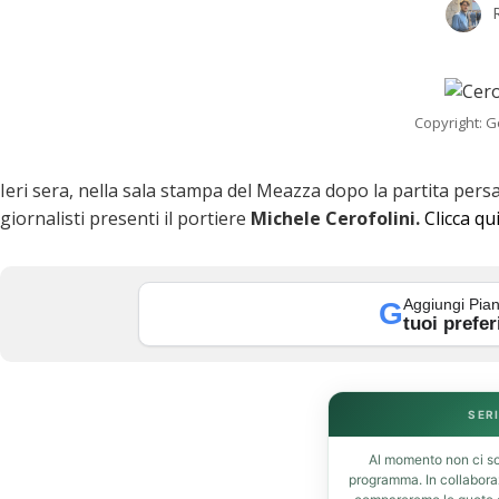
Copyright: 
Ieri sera, nella sala stampa del Meazza dopo la partita pers
giornalisti presenti il portiere
Michele Cerofolini.
Clicca qu
Aggiungi Pian
G
tuoi prefer
k
SERI
Al momento non ci so
programma. In collabor