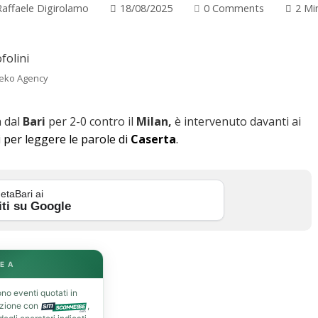
Raffaele Digirolamo
18/08/2025
0 Comments
2 Mi
Geko Agency
a dal
Bari
per 2-0 contro il
Milan,
è intervenuto davanti ai
i per leggere le parole di
Caserta
.
etaBari ai
iti su Google
E A
no eventi quotati in
azione con
,