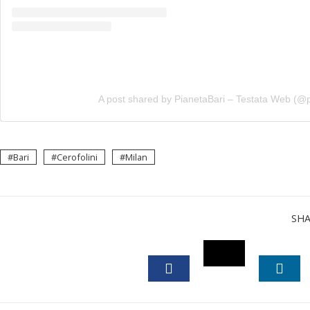
A post shared by PianetaBari – Testata Web (@p
Bari
Cerofolini
Milan
SH
TWITTER
FACEBOOK
LINK