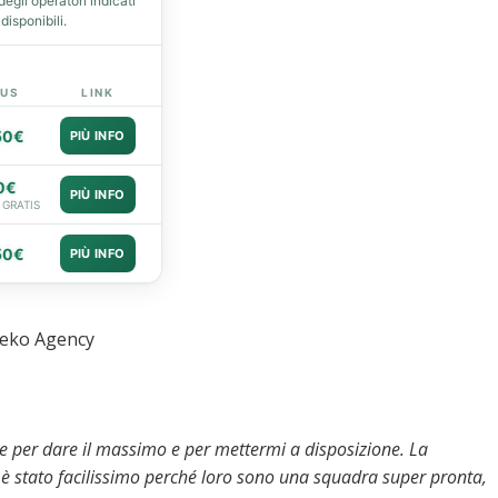
gli operatori indicati
isponibili.
US
LINK
50€
PIÙ INFO
0€
PIÙ INFO
 GRATIS
50€
PIÙ INFO
Geko Agency
 per dare il massimo e per mettermi a disposizione. La
on è stato facilissimo perché loro sono una squadra super pronta,