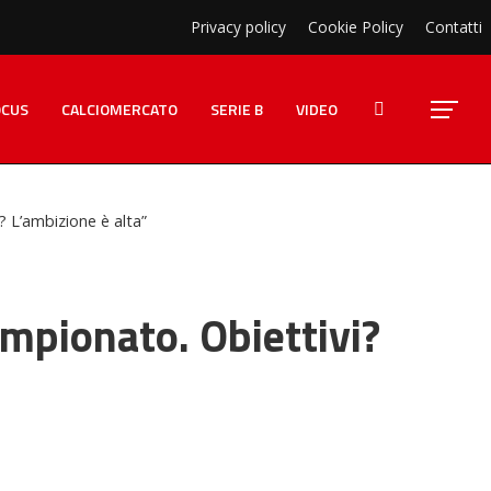
Privacy policy
Cookie Policy
Contatti
OCUS
CALCIOMERCATO
SERIE B
VIDEO
? L’ambizione è alta”
ampionato. Obiettivi?