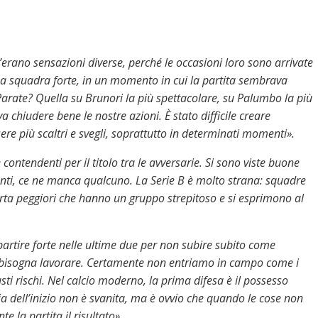
erano sensazioni diverse, perché le occasioni loro sono arrivate
a squadra forte, in un momento in cui la partita sembrava
arate? Quella su Brunori la più spettacolare, su Palumbo la più
va chiudere bene le nostre azioni. È stato difficile creare
e più scaltri e svegli, soprattutto in determinati momenti».
e contendenti per il titolo tra le avversarie. Si sono viste buone
unti, ce ne manca qualcuno. La Serie B è molto strana: squadre
carta peggiori che hanno un gruppo strepitoso e si esprimono al
partire forte nelle ultime due per non subire subito come
i bisogna lavorare. Certamente non entriamo in campo come i
ti rischi. Nel calcio moderno, la prima difesa è il possesso
a dell’inizio non è svanita, ma è ovvio che quando le cose non
 la partita il risultato».