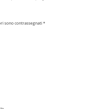
ori sono contrassegnati
*
lo.