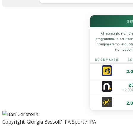
Home
SE
News
Al momento non ci s
Amarcord
programma. In collabo
Ex
compareremo le quote 
non appena
L’avversario
Giovanili
BOOKMAKER
BO
Le pagelle
2.
Interviste
Focus
2
Calciomercato
+ 2.00
Serie B
Video
2.
Copyright: Giorgia Bassoli/ IPA Sport / IPA