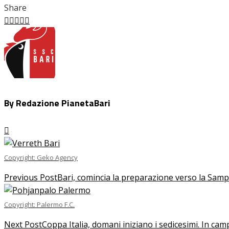
Share
Facebook
Twitter
LinkedIn
Pinterest
Stumbleupon
Email
By Redazione PianetaBari
Copyright: Geko Agency
Previous Post
Bari, comincia la preparazione verso la Samp.
Copyright: Palermo F.C.
Next Post
Coppa Italia, domani iniziano i sedicesimi. In ca