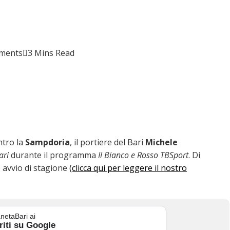
ments
3 Mins Read
tro la
Sampdoria
, il portiere del Bari
Michele
ari
durante il programma
Il Bianco e Rosso TBSport
. Di
e avvio di stagione
(clicca qui per leggere il nostro
netaBari ai
riti su Google