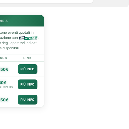
RIE A
ono eventi quotati in
razione con
,
degli operatori indicati
 disponibili.
NUS
LINK
050€
PIÙ INFO
50€
PIÙ INFO
0€ GRATIS
050€
PIÙ INFO