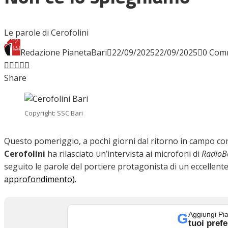
INTERVISTE
Le parole di Cerofolini
Redazione PianetaBari
22/09/2025
22/09/2025
0 Com
Facebook
Twitter
LinkedIn
Pinterest
Stumbleupon
Email
FOCUS
Share
CALCIOMERCATO
Copyright: SSC Bari
Questo pomeriggio, a pochi giorni dal ritorno in campo con
Cerofolini
ha rilasciato un’intervista ai microfoni di
RadioB
SERIE B
seguito le parole del portiere protagonista di un eccellent
approfondimento).
VIDEO
Aggiungi Pia
G
tuoi prefe