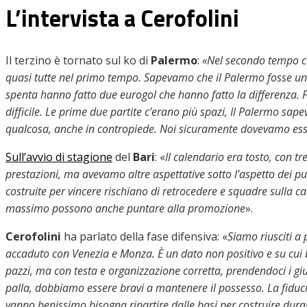
L’intervista a Cerofolini
Il terzino è tornato sul ko di
Palermo
:
«Nel secondo tempo c’
quasi tutte nel primo tempo. Sapevamo che il Palermo fosse un
spenta hanno fatto due eurogol che hanno fatto la differenza. P
difficile. Le prime due partite c’erano più spazi, Il Palermo sape
qualcosa, anche in contropiede. Noi sicuramente dovevamo esser
Sull’avvio di stagione
del
Bari
: «
Il calendario era tosto, con tr
prestazioni, ma avevamo altre aspettative sotto l’aspetto dei p
costruite per vincere rischiano di retrocedere e squadre sulla 
massimo possono anche puntare alla promozione
».
Cerofolini
ha parlato della fase difensiva: «
Siamo riusciti a 
accaduto con Venezia e Monza. È un dato non positivo e su cu
pazzi, ma con testa e organizzazione corretta, prendendoci i gius
palla, dobbiamo essere bravi a mantenere il possesso. La fiduci
vanno benissimo bisogna ripartire dalle basi per costruire durante