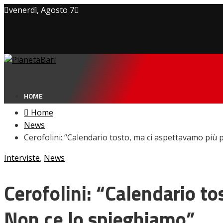
venerdì, Agosto 7
Privacy policy
Cookie Policy
Contatti
HOME
Home
News
Cerofolini: “Calendario tosto, ma ci aspettavamo più 
NEWS
Interviste
,
News
Amarcord
Ex
L’avversario
Cerofolini: “Calendario to
Giovanili
Le pagelle
Non ce lo spieghiamo”