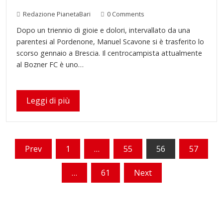
Redazione PianetaBari
0 Comments
Dopo un triennio di gioie e dolori, intervallato da una
parentesi al Pordenone, Manuel Scavone si è trasferito lo
scorso gennaio a Brescia. Il centrocampista attualmente
al Bozner FC è uno…
Leggi di più
Paginazione
Prev
1
…
55
56
57
degli
…
61
Next
articoli