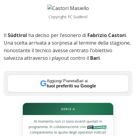
Copyright: FC Sudtirol
Il
Südtirol
ha deciso per l’esonero di
Fabrizio Castori
.
Una scelta arrivata a sorpresa al termine della stagione,
nonostante il tecnico avesse centrato l’obiettivo
salvezza attraverso i playout contro il
Bari
.
ok
Aggiungi PianetaBari ai
G
tuoi preferiti su Google
SERIE A
In
Al momento non ci sono eventi quotati in
programma. In collaborazione con
,
st
compareremo le quote degli operatori indicati