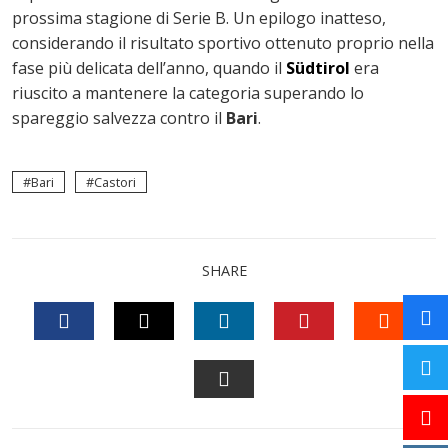
prossima stagione di Serie B. Un epilogo inatteso,
considerando il risultato sportivo ottenuto proprio nella
fase più delicata dell’anno, quando il
Südtirol
era
riuscito a mantenere la categoria superando lo
spareggio salvezza contro il
Bari
.
Bari
Castori
SHARE
FACEBOOK
TWITTER
LINKEDIN
PINTEREST
STUM
EMAIL