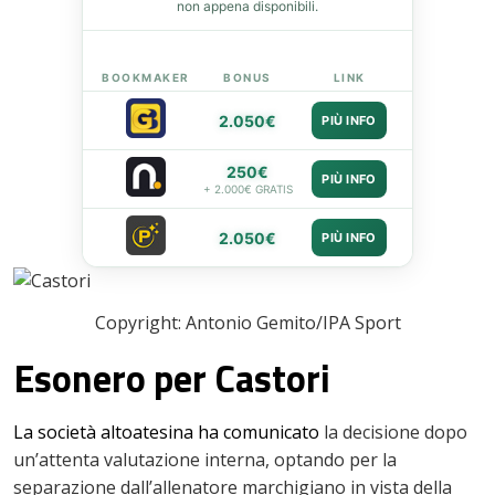
non appena disponibili.
leupon
BOOKMAKER
BONUS
LINK
2.050€
PIÙ INFO
250€
PIÙ INFO
+ 2.000€ GRATIS
2.050€
PIÙ INFO
Copyright: Antonio Gemito/IPA Sport
Esonero per Castori
La società altoatesina ha comunicato
la decisione dopo
un’attenta valutazione interna, optando per la
separazione dall’allenatore marchigiano in vista della