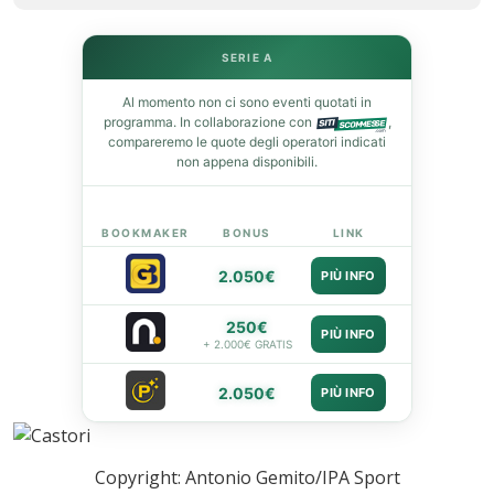
SERIE A
leupon
Al momento non ci sono eventi quotati in
programma. In collaborazione con
,
compareremo le quote degli operatori indicati
non appena disponibili.
BOOKMAKER
BONUS
LINK
2.050€
PIÙ INFO
250€
PIÙ INFO
+ 2.000€ GRATIS
2.050€
PIÙ INFO
Copyright: Antonio Gemito/IPA Sport