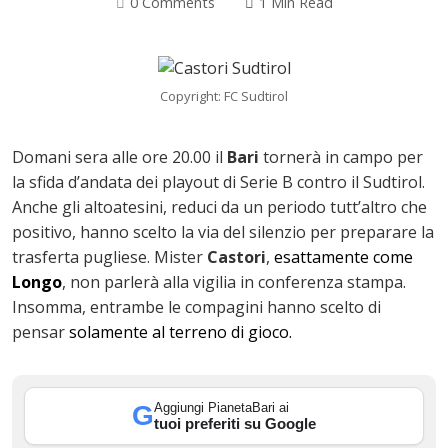
0 Comments
1 Min Read
Copyright: FC Sudtirol
Domani sera alle ore 20.00 il
Bari
tornerà in campo per
la sfida d’andata dei playout di Serie B contro il Sudtirol.
Anche gli altoatesini, reduci da un periodo tutt’altro che
positivo, hanno scelto la via del silenzio per preparare la
trasferta pugliese. Mister
Castori
,
esattamente come
ok
Longo
, non parlerà alla vigilia in conferenza stampa.
Insomma, entrambe le compagini hanno scelto di
pensar
solamente al terreno di gioco.
In
Aggiungi PianetaBari ai
G
tuoi preferiti su Google
st