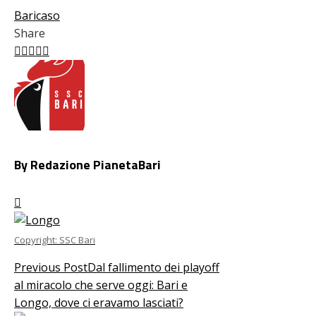
Bari
caso
Share
Facebook
Twitter
LinkedIn
Pinterest
Stumbleupon
Email
By Redazione PianetaBari
Copyright: SSC Bari
Previous Post
Dal fallimento dei playoff
al miracolo che serve oggi: Bari e
Longo, dove ci eravamo lasciati?