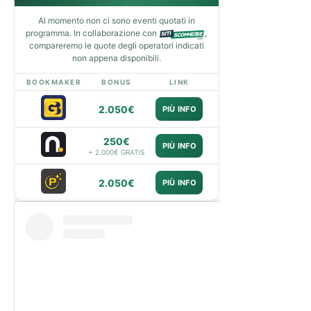
Al momento non ci sono eventi quotati in
programma. In collaborazione con
,
compareremo le quote degli operatori indicati
non appena disponibili.
BOOKMAKER
BONUS
LINK
2.050€
PIÙ INFO
250€
PIÙ INFO
+ 2.000€ GRATIS
2.050€
PIÙ INFO