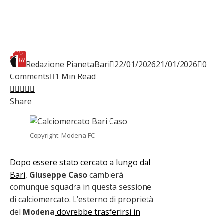
Redazione PianetaBari
22/01/2026
21/01/2026
0
Comments
1 Min Read
Facebook
Twitter
LinkedIn
Pinterest
Stumbleupon
Email
Share
Copyright: Modena FC
Dopo essere stato cercato a lungo dal
Bari
,
Giuseppe Caso
cambierà
comunque squadra in questa sessione
di calciomercato. L’esterno di proprietà
del
Modena
dovrebbe trasferirsi in