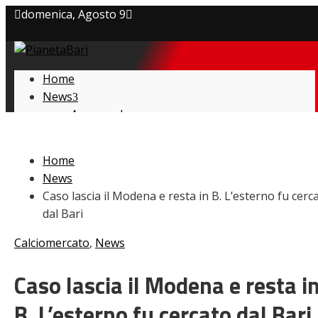
domenica, Agosto 9
Privacy policy
Home
Cookie Policy
News
Amarcord
Contatti
Ex
L’avversario
Home
Giovanili
News
Le pagelle
Caso lascia il Modena e resta in B. L’esterno fu cerc
Interviste
dal Bari
Focus
Calciomercato
Calciomercato
,
News
Serie B
Video
Caso lascia il Modena e resta i
B. L’esterno fu cercato dal Bari