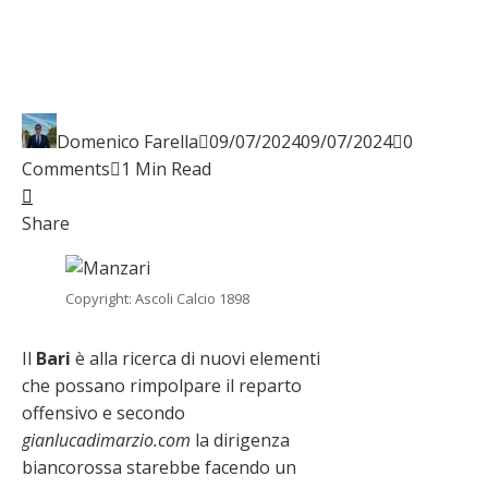
Domenico Farella
09/07/2024
09/07/2024
0
Comments
1 Min Read
Facebook
Twitter
LinkedIn
Pinterest
Stumbleupon
Email
Share
Copyright: Ascoli Calcio 1898
Il
Bari
è alla ricerca di nuovi elementi
che possano rimpolpare il reparto
offensivo e secondo
gianlucadimarzio.com
la dirigenza
biancorossa starebbe facendo un