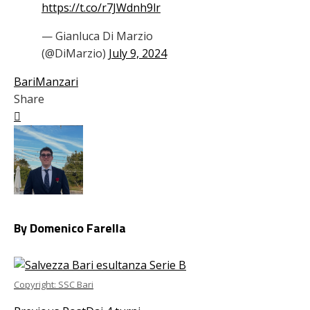
https://t.co/r7JWdnh9lr
— Gianluca Di Marzio
(@DiMarzio)
July 9, 2024
Bari
Manzari
Share
Facebook
Twitter
LinkedIn
Pinterest
Stumbleupon
Email
By Domenico Farella
Copyright: SSC Bari