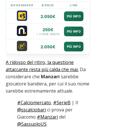
BOOKMAKER
BONUS
LINK
2.050€
PIÙ INFO
250€
PIÙ INFO
+ 2.000€ GRATIS
2.050€
PIÙ INFO
A ridosso del ritiro, la questione
attaccante resta più calda che mai.
Da
considerare che
Manzari
sarebbe
giocatore bandiera, per cui il suo nome
sarebbe estremamente attuale.
#Calciomercato
,
#SerieB
| Il
@sscalciobari
ci prova per
Giacomo
#Manzari
del
@SassuoloUS