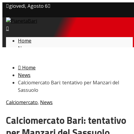
giovedì, Agosto 6
Privacy policy
Cookie Policy
Home
News
Contatti
Amarcord
Ex
Home
L’avversario
News
Giovanili
Calciomercato Bari: tentativo per Manzari del
Le pagelle
Sassuolo
Interviste
Focus
Calciomercato
,
News
Calciomercato
Serie B
Calciomercato Bari: tentativo
Video
per Manzari del Sassuolo