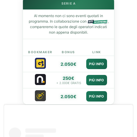
SERIE A
leupon
Al momento non ci sono eventi quotati in
programma. In collaborazione con
,
compareremo le quote degli operatori indicati
non appena disponibili.
BOOKMAKER
BONUS
LINK
2.050€
PIÙ INFO
250€
PIÙ INFO
+ 2.000€ GRATIS
2.050€
PIÙ INFO