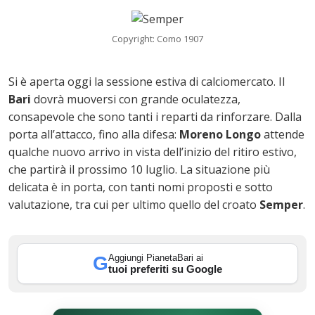
Copyright: Como 1907
Si è aperta oggi la sessione estiva di calciomercato. Il
Bari
dovrà muoversi con grande oculatezza,
consapevole che sono tanti i reparti da rinforzare. Dalla
porta all’attacco, fino alla difesa:
Moreno Longo
attende
qualche nuovo arrivo in vista dell’inizio del ritiro estivo,
che partirà il prossimo 10 luglio. La situazione più
delicata è in porta, con tanti nomi proposti e sotto
ok
valutazione, tra cui per ultimo quello del croato
Semper
.
Aggiungi PianetaBari ai
G
In
tuoi preferiti su Google
st