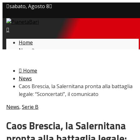
sabato, Agosto 8
Privacy policy
Cookie Policy
Home
News
Contatti
Amarcord
Ex
Home
L’avversario
News
Giovanili
Caos Brescia, la Salernitana pronta alla battaglia
Le pagelle
legale: “Sconcertati”, il comunicato
Interviste
Focus
News
,
Serie B
Calciomercato
Serie B
Caos Brescia, la Salernitana
Video
pronta alla battaglia legale: