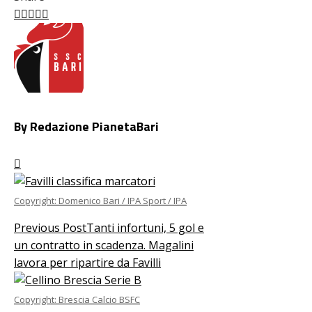
Facebook
Twitter
LinkedIn
Pinterest
Stumbleupon
Email
By Redazione PianetaBari
Copyright: Domenico Bari / IPA Sport / IPA
Previous Post
Tanti infortuni, 5 gol e
un contratto in scadenza. Magalini
lavora per ripartire da Favilli
Copyright: Brescia Calcio BSFC