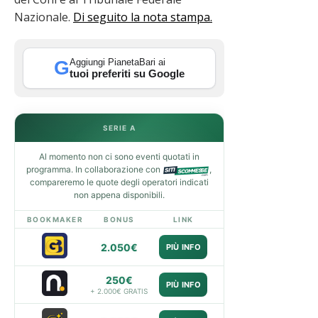
Nazionale.
Di seguito la nota stampa.
Aggiungi PianetaBari ai
G
tuoi preferiti su Google
SERIE A
Al momento non ci sono eventi quotati in
programma. In collaborazione con
,
compareremo le quote degli operatori indicati
non appena disponibili.
BOOKMAKER
BONUS
LINK
2.050€
PIÙ INFO
250€
PIÙ INFO
+ 2.000€ GRATIS