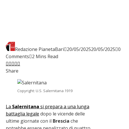
Redazione PianetaBari
20/05/2025
20/05/2025
0
Comments
2 Mins Read
Facebook
Twitter
LinkedIn
Pinterest
Stumbleupon
Email
Share
Copyright: U.S. Salernitana 1919
La
Salernitana
si prepara a una lunga
battaglia legale
dopo le vicende delle
ultime giornate con il
Brescia
che
potrebbe essere penalizzato di quattro