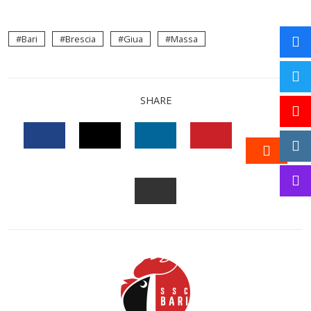
Bari
Brescia
Giua
Massa
SHARE
FACEBOOK
TWITTER
LINKEDIN
PINTEREST
STUM
EMAIL