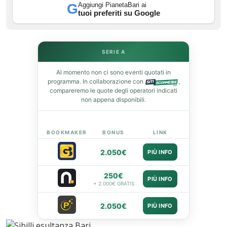
Aggiungi PianetaBari ai
G
tuoi preferiti su Google
leupon
SERIE A
Al momento non ci sono eventi quotati in
programma. In collaborazione con
,
compareremo le quote degli operatori indicati
non appena disponibili.
BOOKMAKER
BONUS
LINK
2.050€
PIÙ INFO
250€
PIÙ INFO
+ 2.000€ GRATIS
2.050€
PIÙ INFO