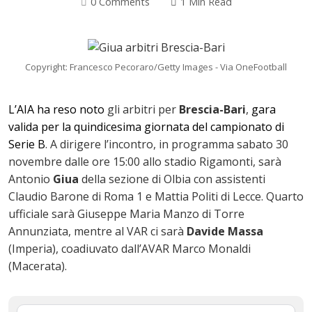
0 Comments
1 Min Read
Copyright: Francesco Pecoraro/Getty Images - Via OneFootball
L’AIA ha reso noto
gli arbitri per
Brescia-Bari
,
gara
valida per la quindicesima giornata del campionato di
Serie B
. A dirigere l’incontro, in programma sabato 30
novembre dalle ore 15:00 allo stadio Rigamonti, sarà
Antonio
Giua
della sezione di Olbia con assistenti
ok
Claudio Barone di Roma 1 e Mattia Politi di Lecce. Quarto
ufficiale sarà Giuseppe Maria Manzo di Torre
Annunziata, mentre al VAR ci sarà
Davide Massa
(Imperia), coadiuvato dall’AVAR Marco Monaldi
In
(Macerata).
st