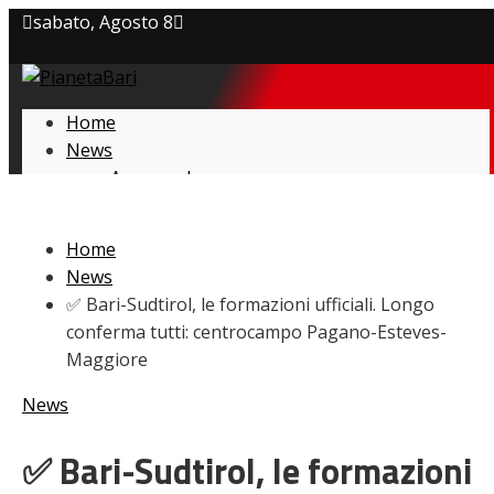
sabato, Agosto 8
Privacy policy
Home
Cookie Policy
News
Amarcord
Contatti
Ex
L’avversario
Home
Giovanili
News
Le pagelle
✅ Bari-Sudtirol, le formazioni ufficiali. Longo
Interviste
conferma tutti: centrocampo Pagano-Esteves-
Focus
Maggiore
Calciomercato
Serie B
News
Video
✅ Bari-Sudtirol, le formazioni