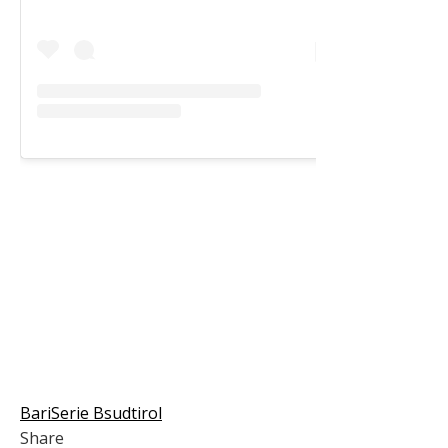
Bari
Serie B
sudtirol
Share