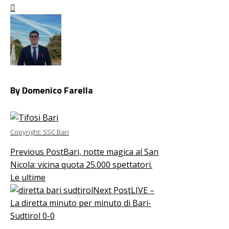
Facebook
Twitter
LinkedIn
Pinterest
Stumbleupon
Email
By Domenico Farella
Copyright: SSC Bari
Previous Post
Bari, notte magica al San
Nicola: vicina quota 25.000 spettatori.
Le ultime
Next Post
LIVE –
La diretta minuto per minuto di Bari-
Sudtirol 0-0