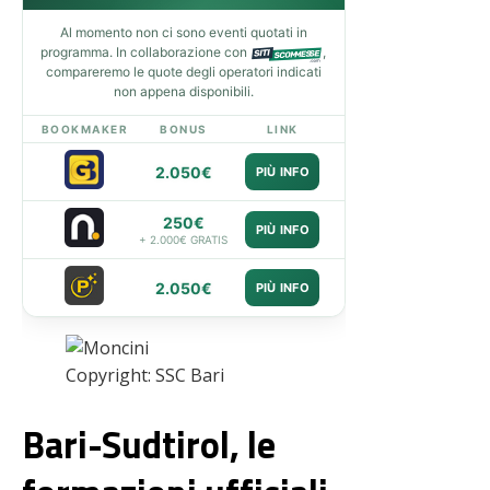
Al momento non ci sono eventi quotati in
programma. In collaborazione con
,
compareremo le quote degli operatori indicati
non appena disponibili.
BOOKMAKER
BONUS
LINK
2.050€
PIÙ INFO
250€
PIÙ INFO
+ 2.000€ GRATIS
2.050€
PIÙ INFO
Copyright: SSC Bari
Bari-Sudtirol, le