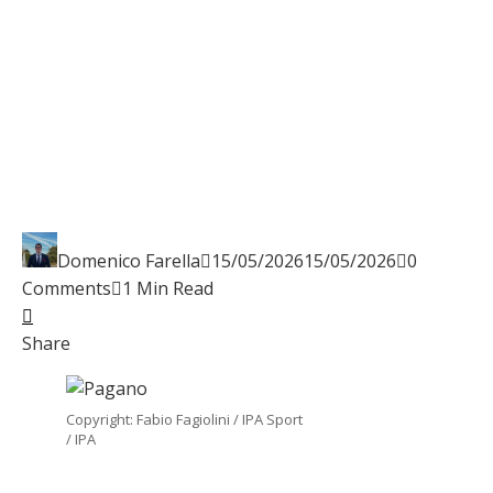
Domenico Farella
15/05/2026
15/05/2026
0
Comments
1 Min Read
Facebook
Twitter
LinkedIn
Pinterest
Stumbleupon
Email
Share
Copyright: Fabio Fagiolini / IPA Sport
/ IPA