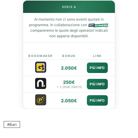
SERIE A
Al momento non ci sono eventi quotati in
programma. In collaborazione con
,
compareremo le quote degli operatori indicati
non appena disponibili.
BOOKMAKER
BONUS
LINK
2.050€
PIÙ INFO
250€
PIÙ INFO
+ 2.000€ GRATIS
2.050€
PIÙ INFO
Bari