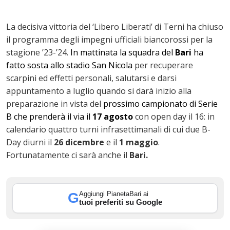
La decisiva vittoria del ‘Libero Liberati’ di Terni ha chiuso
il programma degli impegni ufficiali biancorossi per la
stagione ’23-’24.
In mattinata la squadra del
Bari
ha
fatto sosta allo stadio San Nicola
per recuperare
scarpini ed effetti personali, salutarsi e darsi
ok
appuntamento a luglio quando si darà inizio alla
preparazione in vista del
prossimo campionato di Serie
B che prenderà il via il
17 agosto
con open day il 16: in
calendario quattro turni infrasettimanali di cui due B-
In
Day diurni il
26 dicembre
e il
1 maggio
.
Fortunatamente ci sarà anche il
Bari.
st
Aggiungi PianetaBari ai
G
tuoi preferiti su Google
leupon