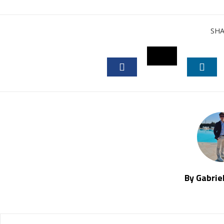
SH
TWITTER
FACEBOOK
LINK
By Gabrie