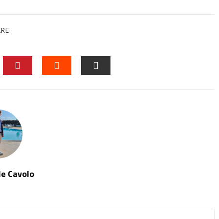
ARE
EDIN
PINTEREST
STUMBLEUPON
EMAIL
le Cavolo