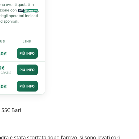
no eventi quotati in
azione con
,
gli operatori indicati
isponibili.
US
LINK
50€
PIÙ INFO
0€
PIÙ INFO
 GRATIS
50€
PIÙ INFO
 SSC Bari
dra è stata scortata dopo l’arrivo, si sono levati cori