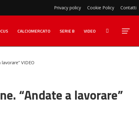
Privacy policy
Cookie Policy
Contatti
OCUS
CALCIOMERCATO
SERIE B
VIDEO
 a lavorare” VIDEO
ione. “Andate a lavorare”