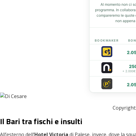
Al momento non ci so
t
programma. In collabor
compareremo le quote de
non appena d
eupon
BOOKMAKER
BON
2.0
25
+ 2.000€
2.0
Copyright:
Il Bari tra fischi e insulti
All’esterno dell’
Hotel Victoria
di Palese, invece, dove la squa