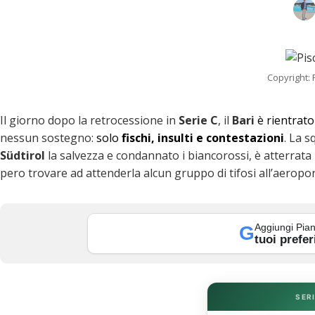
Copyright: 
Il giorno dopo la retrocessione in
Serie C
, il
Bari
è rientrato 
nessun sostegno:
solo
fischi, insulti e contestazioni
. La s
Südtirol
la salvezza e condannato i biancorossi, è atterrata
pero trovare ad attenderla alcun gruppo di tifosi all’aeropor
k
Aggiungi Pian
G
tuoi prefer
SERI