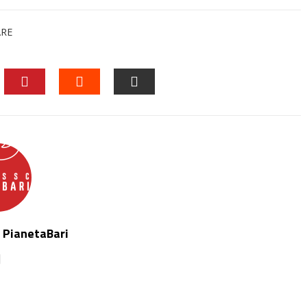
ARE
EDIN
PINTEREST
STUMBLEUPON
EMAIL
 PianetaBari