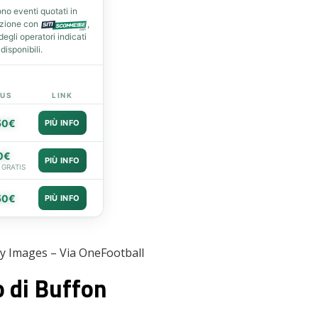
no eventi quotati in
azione con
,
gli operatori indicati
isponibili.
US
LINK
50€
PIÙ INFO
0€
PIÙ INFO
 GRATIS
50€
PIÙ INFO
ty Images – Via OneFootball
o di Buffon