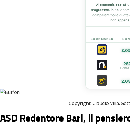
Al momento non ci so
t
programma. In collabor
compareremo le quote de
non appena d
eupon
BOOKMAKER
BON
2.0
25
+ 2.000€
2.0
Copyright: Claudio Villa/Get
ASD Redentore Bari, il pensier