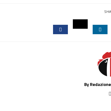
SH
TWITTER
FACEBOOK
LINK
By Redazione