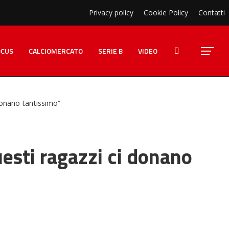
Privacy policy
Cookie Policy
Contatti
OCUS
CALCIOMERCATO
SERIE B
VIDEO
 donano tantissimo”
uesti ragazzi ci donano