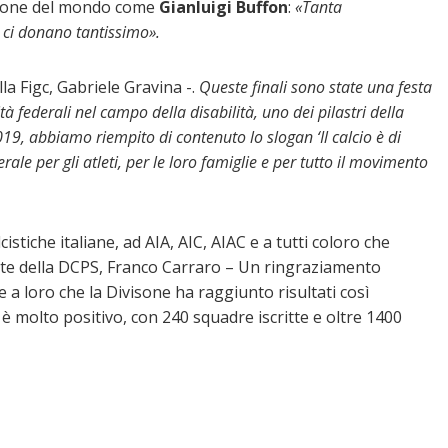
mpione del mondo come
Gianluigi Buffon
:
«Tanta
i ci donano tantissimo».
la Figc, Gabriele Gravina -.
Queste finali sono state una festa
ità federali nel campo della disabilità, uno dei pilastri della
019, abbiamo riempito di contenuto lo slogan ‘Il calcio è di
rale per gli atleti, per le loro famiglie e per tutto il movimento
cistiche italiane, ad AIA, AIC, AIAC e a tutti coloro che
dente della DCPS, Franco Carraro – Un ringraziamento
ie a loro che la Divisone ha raggiunto risultati così
5 è molto positivo, con 240 squadre iscritte e oltre 1400