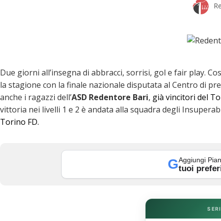
Re
Due giorni all’insegna di abbracci, sorrisi, gol e fair play. 
la stagione con la finale nazionale disputata al Centro di p
anche i ragazzi dell’
ASD Redentore Bari
,
già vincitori del T
vittoria nei livelli 1 e 2 è andata alla squadra degli Insupera
Torino FD.
k
Aggiungi Pian
G
tuoi prefer
SERI