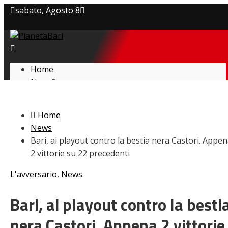
sabato, Agosto 8
Privacy policy
Cookie Policy
Home
News
Contatti
Amarcord
Ex
Home
L’avversario
News
Giovanili
Bari, ai playout contro la bestia nera Castori. Appe
Le pagelle
2 vittorie su 22 precedenti
Interviste
Focus
L'avversario
,
News
Calciomercato
Serie B
Bari, ai playout contro la besti
Video
nera Castori. Appena 2 vittorie