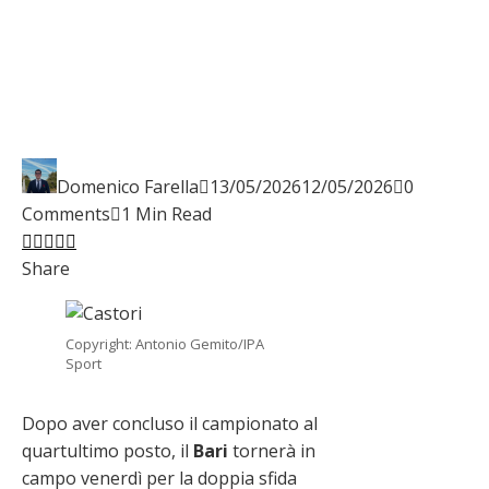
Domenico Farella
13/05/2026
12/05/2026
0
Comments
1 Min Read
Facebook
Twitter
LinkedIn
Pinterest
Stumbleupon
Email
Share
Copyright: Antonio Gemito/IPA
Sport
Dopo aver concluso il campionato al
quartultimo posto, il
Bari
tornerà in
campo venerdì per la doppia sfida