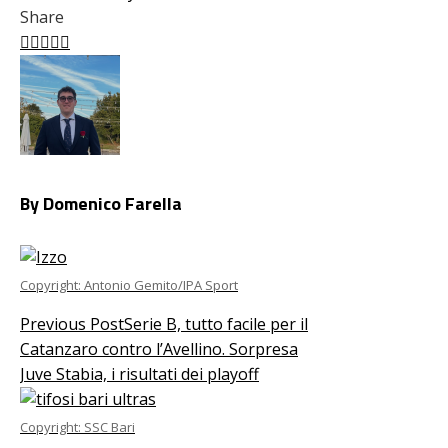
Share
Facebook
Twitter
LinkedIn
Pinterest
Stumbleupon
Email
By Domenico Farella
Copyright: Antonio Gemito/IPA Sport
Previous Post
Serie B, tutto facile per il
Catanzaro contro l’Avellino. Sorpresa
Juve Stabia, i risultati dei playoff
Copyright: SSC Bari