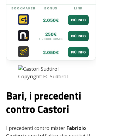
BOOKMAKER
BONUS
LINK
2.050€
PIÙ INFO
250€
PIÙ INFO
+ 2.000€ GRATIS
2.050€
PIÙ INFO
Copyright: FC Sudtirol
Bari, i precedenti
contro Castori
I precedenti contro mister
Fabrizio
Castori
sono tutt’altro che positivi. Il