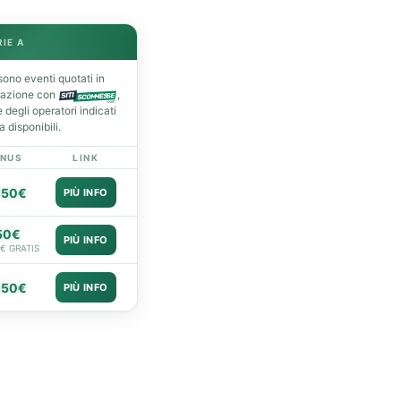
RIE A
ono eventi quotati in
razione con
,
degli operatori indicati
 disponibili.
NUS
LINK
050€
PIÙ INFO
50€
PIÙ INFO
0€ GRATIS
050€
PIÙ INFO