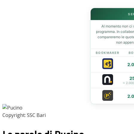
SE
Home
Al momento non ci s
News
programma. In collabo
Amarcord
compareremo le quote 
non appena
Ex
L’avversario
BOOKMAKER
BO
Giovanili
2.
Le pagelle
Interviste
2
Focus
+ 2.00
Calciomercato
Serie B
2.
Video
Copyright: SSC Bari