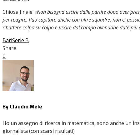
Chiosa finale:
«Non bisogna uscire dalle partite dopo aver preso
per reagire. Può capitare anche con altre squadre, non ci poss
ribattere colpo su colpo e uscire dal campo avendone date più
Bari
Serie B
Share
Facebook
Twitter
LinkedIn
Pinterest
Stumbleupon
Email
By Claudio Mele
Ho un assegno di ricerca in matematica, sono anche un inseg
giornalista (con scarsi risultati)