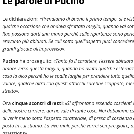
Le parole di Pucino
Le dichiarazioni: «
Prendiamo di buono il primo tempo, si è vist
qualche occasione che andava sfruttata meglio, quando vai sotto 
Rao possono darti una mano perché sulle ripartenze sono perico
eravamo più abituati. Se cali sotto quell’aspetto puoi concedere
grandi giocate all’improvviso
».
Pucino
ha proseguito:
«Tanto fa il carattere, l’essere abitua
amore verso questa maglia, quando ho avuto qualche esternazio
cosa la dico perché ho le spalle larghe per prendere tutto quel
valore, qualche altro con questi attacchi sarebbe scappato, men
stretto».
Ora
cinque scontri diretti
:
«Si affrontano essendo coscienti 
delle nostre carriere, qui ne vale di tante cose. Noi dobbiamo
di venir meno sotto l’aspetto caratteriale, di presa di coscienza 
posto in cui stiamo. La vivo male perché vorrei sempre gioire, a
ossessione».