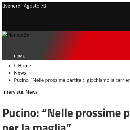
venerdì, Agosto 7
Privacy policy
Cookie Policy
Contatti
HOME
Home
News
Pucino: “Nelle prossime partite ci giochiamo la carri
NEWS
Interviste
,
Amarcord
News
Ex
L’avversario
Pucino: “Nelle prossime p
Giovanili
Le pagelle
per la maglia”