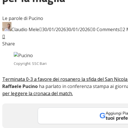
INTERVISTE
Le parole di Pucino
Claudio Mele
30/01/2026
30/01/2026
0 Comments
2 
Facebook
Twitter
LinkedIn
Pinterest
Stumbleupon
Email
FOCUS
Share
CALCIOMERCATO
Copyright: SSC Bari
Terminata 0-3 a favore dei rosanero la sfida del San Nicola
Raffaele Pucino
ha parlato in conferenza stampa ai giornal
SERIE B
per leggere la cronaca del match.
Aggiungi Pia
G
VIDEO
tuoi prefe