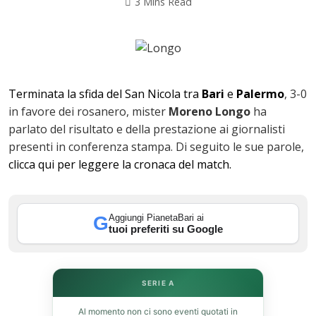
3 Mins Read
Terminata la sfida del San Nicola tra
Bari
e
Palermo
, 3-0
in favore dei rosanero, mister
Moreno
Longo
ha
parlato del risultato e della prestazione ai giornalisti
presenti in conferenza stampa. Di seguito le sue parole,
clicca qui per leggere la cronaca del match.
ok
Aggiungi PianetaBari ai
G
tuoi preferiti su Google
SERIE A
In
Al momento non ci sono eventi quotati in