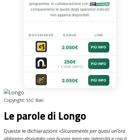
programma. In collaborazione con
,
st
compareremo le quote degli operatori indicati
non appena disponibili.
leupon
BOOKMAKER
BONUS
LINK
2.050€
PIÙ INFO
250€
PIÙ INFO
+ 2.000€ GRATIS
2.050€
PIÙ INFO
Copyright: SSC Bari
Le parole di Longo
Queste le dichiarazioni:
«Sicuramente per quasi un’ora
abbiamo disputato una buona gara per intensità e con il