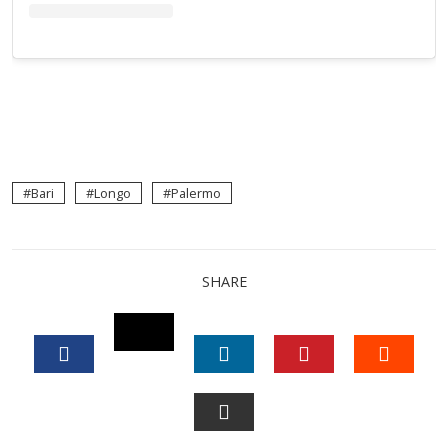
Bari
Longo
Palermo
SHARE
TWITTER
FACEBOOK
LINKEDIN
PINTEREST
STUM