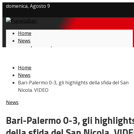
domenica, Agosto 9
Privacy policy
Home
Cookie Policy
News
Amarcord
Contatti
Ex
L’avversario
Home
Giovanili
News
Le pagelle
Bari-Palermo 0-3, gli highlights della sfida del San
Interviste
Nicola. VIDEO
Focus
Calciomercato
News
Serie B
Video
Bari-Palermo 0-3, gli highlight
della sfida del San Nicola. VID