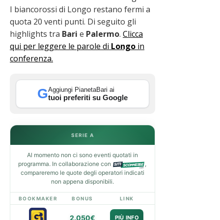
I biancorossi di Longo restano fermi a
quota 20 venti punti. Di seguito gli
highlights tra
Bari
e
Palermo
.
Clicca
qui per leggere le parole di
Longo
in
conferenza.
Aggiungi PianetaBari ai
G
tuoi preferiti su Google
SERIE A
Al momento non ci sono eventi quotati in
programma. In collaborazione con
,
compareremo le quote degli operatori indicati
non appena disponibili.
BOOKMAKER
BONUS
LINK
2.050€
PIÙ INFO