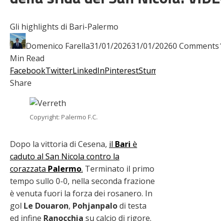
Gli highlights di Bari-Palermo
Domenico Farella
31/01/2026
31/01/2026
0 Comments
Min Read
Facebook
Twitter
LinkedIn
Pinterest
Stumbleupon
Email
Share
Copyright: Palermo F.C.
Dopo la vittoria di Cesena,
il
Bari
è
caduto al San Nicola contro la
corazzata
Palermo
.
Terminato il primo
tempo sullo 0-0, nella seconda frazione
è venuta fuori la forza dei rosanero. In
gol
Le Douaron
,
Pohjanpalo
di testa
ed infine
Ranocchia
su calcio di rigore.