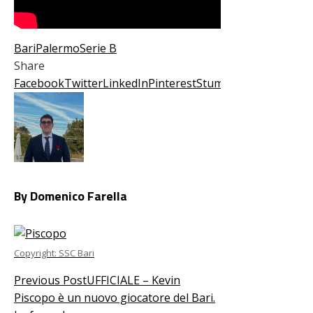
Bari
Palermo
Serie B
Share
Facebook
Twitter
LinkedIn
Pinterest
Stumbleupon
Email
By Domenico Farella
Copyright: SSC Bari
Previous Post
UFFICIALE – Kevin
Piscopo è un nuovo giocatore del Bari.