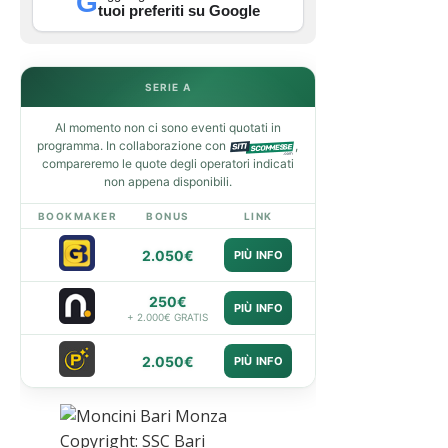
G
tuoi preferiti su Google
SERIE A
Al momento non ci sono eventi quotati in
programma. In collaborazione con
,
compareremo le quote degli operatori indicati
non appena disponibili.
BOOKMAKER
BONUS
LINK
2.050€
PIÙ INFO
250€
PIÙ INFO
+ 2.000€ GRATIS
2.050€
PIÙ INFO
Copyright: SSC Bari