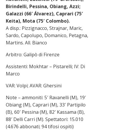
Birindelli, Pessina, Obiang, Azzi;
Galazzi (66′ Álvarez), Caprari (75′
Keita), Mota (75′ Colombo).
A disp.: Pizzignacco, Strajnar, Maric,
Sardo, Capolupo, Domanico, Petagna,
Martins. All. Bianco
Arbitro: Galipò di Firenze
Assistenti: Mokhtar – Pistarelli; IV: Di
Marco
VAR: Volpi; AVAR: Ghersini
Note – ammoniti: 5′ Ravanelli (M), 19′
Obiang (M), Caprari (M), 33′ Partipilo
(B), 60′ Pessina (M), 82′ Kassama (B),
88′ Delli Carri (M). Spettatori: 15.010
(4.676 abbonati; 94 tifosi ospiti)