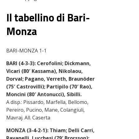
Il tabellino di Bari-
Monza
BARI-MONZA 1-1
BARI (4-3-3): Cerofolini; Dickmann,
Vicari (80′ Kassama), Nikolaou,
Dorval; Pagano, Verreth, Braunöder
(75′ Castrovilli); Partipilo (70′ Rao),
Moncini (80′ Antonucci), Sibilli.
A disp.: Pissardo, Marfella, Bellomo,
Pereiro, Pucino, Mane, Colangiuli,
Mavraj. All. Caserta
MONZA (3-4-2-1): Thiam; Delli Carri,
Ravanelli, Lucchesi (79′ Brorsson);