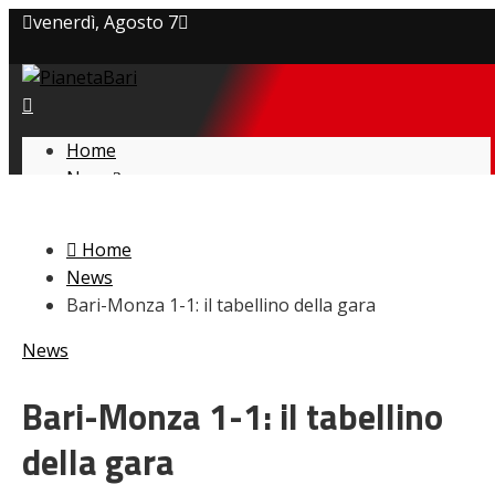
venerdì, Agosto 7
Privacy policy
Cookie Policy
Home
News
Contatti
Amarcord
Ex
Home
L’avversario
News
Giovanili
Bari-Monza 1-1: il tabellino della gara
Le pagelle
Interviste
News
Focus
Calciomercato
Bari-Monza 1-1: il tabellino
Serie B
della gara
Video