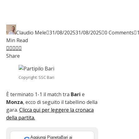
Claudio Mele
31/08/2025
31/08/2025
0 Comments
Min Read
Facebook
Twitter
LinkedIn
Pinterest
Stumbleupon
Email
Share
Copyright: SSC Bari
È terminato 1-1 il match tra
Bari
e
Monza
, ecco di seguito il tabellino della
gara.
Clicca qui per leggere la cronaca
della partita.
Aggiungi PianetaBari ai