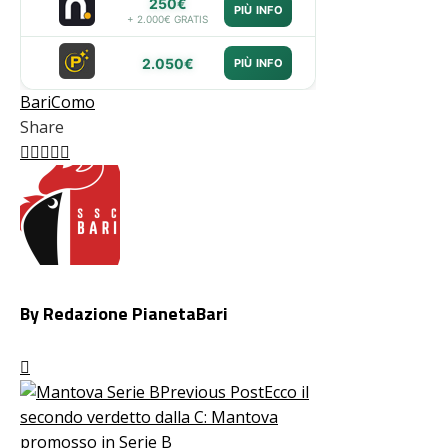
250€
PIÙ INFO
+ 2.000€ GRATIS
2.050€
PIÙ INFO
Bari
Como
Share
Facebook
Twitter
LinkedIn
Pinterest
Stumbleupon
Email
By Redazione PianetaBari
Previous Post
Ecco il
secondo verdetto dalla C: Mantova
promosso in Serie B