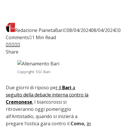
Redazione PianetaBari
08/04/2024
08/04/2024
0
Comments
1 Min Read
Facebook
Twitter
LinkedIn
Pinterest
Stumbleupon
Email
Share
Copyright: SSC Bari
Due giorni di riposo pe
r il
Bari
a
seguito della debacle interna contro la
Cremonese
.
I biancorossi si
ritroveranno oggi pomeriggio
all’Antistadio, quando si inizierà a
pregare l’ostica gara contro il
Como,
in