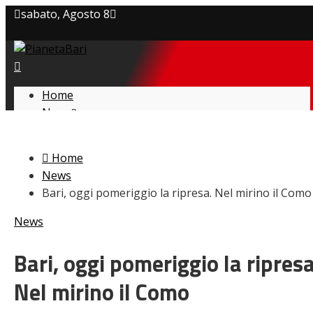
sabato, Agosto 8
Privacy policy
Cookie Policy
Home
News
Contatti
Amarcord
Ex
Home
L’avversario
News
Giovanili
Bari, oggi pomeriggio la ripresa. Nel mirino il Como
Le pagelle
Interviste
News
Focus
Calciomercato
Bari, oggi pomeriggio la ripresa
Serie B
Nel mirino il Como
Video