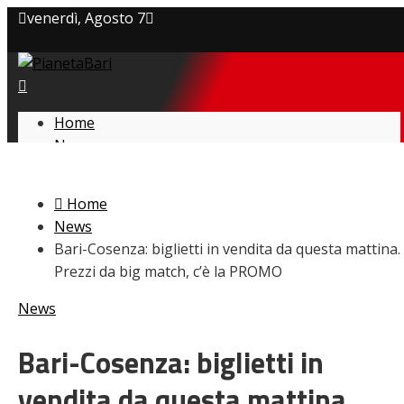
venerdì, Agosto 7
Privacy policy
Cookie Policy
Home
News
Contatti
Amarcord
Ex
Home
L’avversario
News
Giovanili
Bari-Cosenza: biglietti in vendita da questa mattina.
Le pagelle
Prezzi da big match, c’è la PROMO
Interviste
Focus
News
Calciomercato
Serie B
Bari-Cosenza: biglietti in
Video
vendita da questa mattina.