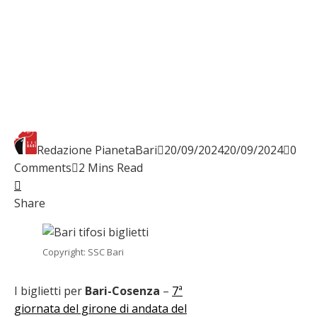
Redazione PianetaBari
20/09/2024
20/09/2024
0
Comments
2 Mins Read
Facebook
Twitter
LinkedIn
Pinterest
Stumbleupon
Email
Share
Copyright: SSC Bari
I biglietti per
Bari-Cosenza
–
7ª
giornata del girone di andata del