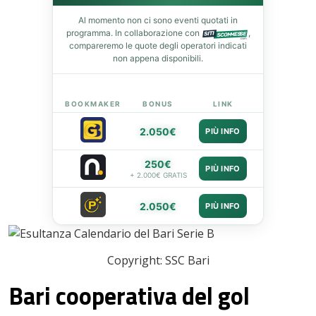
Al momento non ci sono eventi quotati in
programma. In collaborazione con
,
compareremo le quote degli operatori indicati
non appena disponibili.
BOOKMAKER
BONUS
LINK
2.050€
PIÙ INFO
250€
PIÙ INFO
+ 2.000€ GRATIS
2.050€
PIÙ INFO
Copyright: SSC Bari
Bari cooperativa del gol