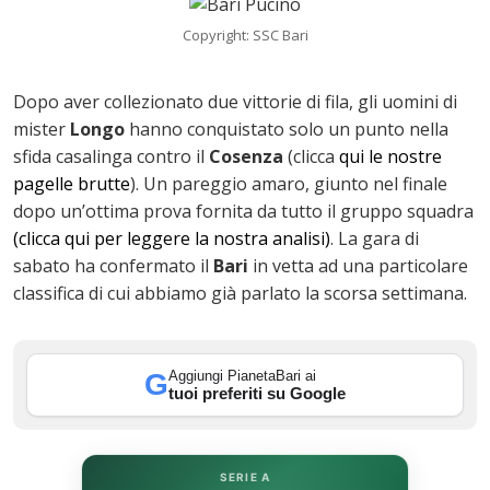
Copyright: SSC Bari
ok
Dopo aver collezionato due vittorie di fila, gli uomini di
mister
Longo
hanno conquistato solo un punto nella
sfida casalinga contro il
Cosenza
(clicca
qui le nostre
In
pagelle brutte
). Un pareggio amaro, giunto nel finale
dopo un’ottima prova fornita da tutto il gruppo squadra
st
(clicca qui per leggere la nostra analisi)
. La gara di
sabato ha confermato il
Bari
in vetta ad una particolare
leupon
classifica di cui abbiamo già parlato la scorsa settimana.
Aggiungi PianetaBari ai
G
tuoi preferiti su Google
SERIE A