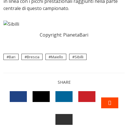
in linea con i picchi prestazionali raggiunti nella parte
centrale di questo campionato.
Copyright: PianetaBari
Bari
Brescia
Maiello
Sibilli
SHARE
FACEBOOK
TWITTER
LINKEDIN
PINTEREST
STUM
EMAIL