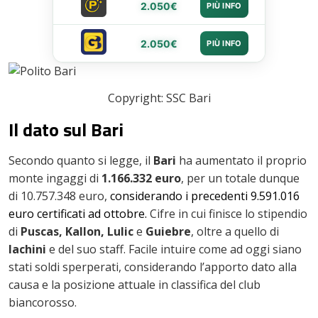
2.050€
PIÙ INFO
2.050€
PIÙ INFO
Copyright: SSC Bari
Il dato sul Bari
Secondo quanto si legge, il
Bari
ha aumentato il proprio
monte ingaggi di
1.166.332 euro
, per un totale dunque
di 10.757.348 euro,
considerando i precedenti 9.591.016
euro certificati ad ottobre.
Cifre in cui finisce lo stipendio
di
Puscas, Kallon, Lulic
e
Guiebre
, oltre a quello di
Iachini
e del suo staff. Facile intuire come ad oggi siano
stati soldi sperperati, considerando l’apporto dato alla
causa e la posizione attuale in classifica del club
biancorosso.