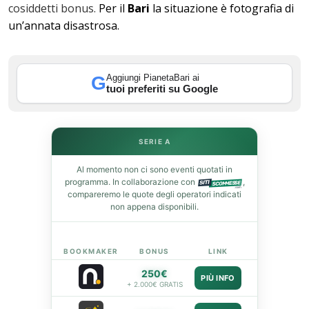
cosiddetti bonus.
Per il
Bari
la situazione è fotografia di
un’annata disastrosa.
In
Aggiungi PianetaBari ai
G
tuoi preferiti su Google
st
leupon
SERIE A
Al momento non ci sono eventi quotati in
programma. In collaborazione con
,
compareremo le quote degli operatori indicati
non appena disponibili.
BOOKMAKER
BONUS
LINK
250€
PIÙ INFO
+ 2.000€ GRATIS