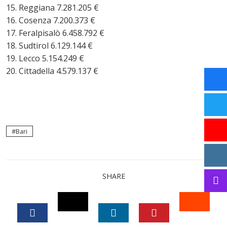
Reggiana 7.281.205 €
Cosenza 7.200.373 €
Feralpisalò 6.458.792 €
Sudtirol 6.129.144 €
Lecco 5.154.249 €
Cittadella 4.579.137 €
Bari
SHARE
TWITTER
STUM