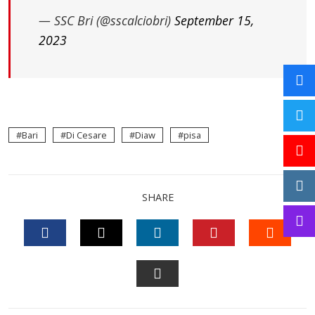
— SSC Bri (@sscalciobri)
September 15,
2023
Bari
Di Cesare
Diaw
pisa
SHARE
FACEBOOK
TWITTER
LINKEDIN
PINTEREST
STUM
EMAIL