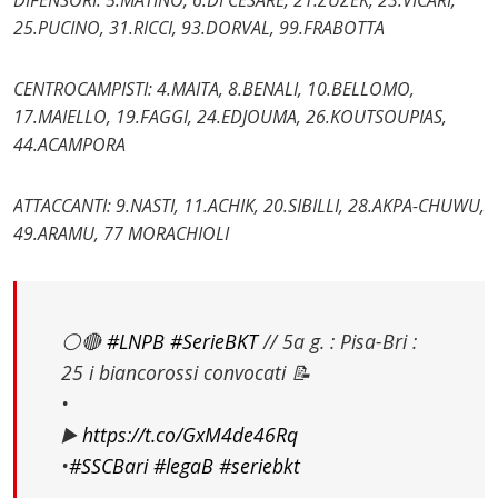
DIFENSORI: 5.MATINO, 6.DI CESARE, 21.ZUZEK, 23.VICARI,
25.PUCINO, 31.RICCI, 93.DORVAL, 99.FRABOTTA
CENTROCAMPISTI: 4.MAITA, 8.BENALI, 10.BELLOMO,
17.MAIELLO, 19.FAGGI, 24.EDJOUMA, 26.KOUTSOUPIAS,
44.ACAMPORA
ATTACCANTI: 9.NASTI, 11.ACHIK, 20.SIBILLI, 28.AKPA-CHUWU,
49.ARAMU, 77 MORACHIOLI
⚪️🔴
#LNPB
#SerieBKT
// 5a g. : Pisa-Bri :
25 i biancorossi convocati 📝
•
▶️
https://t.co/GxM4de46Rq
•
#SSCBari
#legaB
#seriebkt