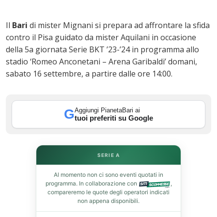
Il
Bari
di mister Mignani si prepara ad affrontare la sfida
contro il Pisa guidato da mister Aquilani in occasione
della 5a giornata Serie BKT ’23-’24 in programma allo
stadio ‘Romeo Anconetani – Arena Garibaldi’ domani,
sabato 16 settembre, a partire dalle ore 14:00.
ok
Aggiungi PianetaBari ai
G
tuoi preferiti su Google
In
SERIE A
st
Al momento non ci sono eventi quotati in
programma. In collaborazione con
,
compareremo le quote degli operatori indicati
leupon
non appena disponibili.