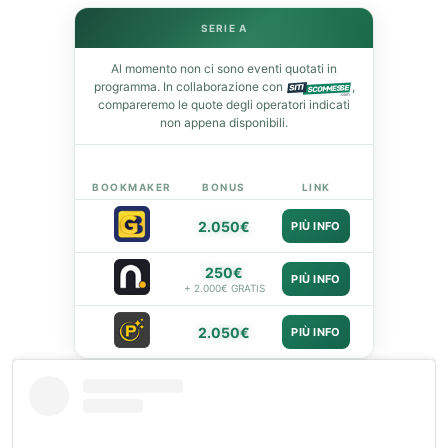
st
SERIE A
leupon
Al momento non ci sono eventi quotati in
programma. In collaborazione con
,
compareremo le quote degli operatori indicati
non appena disponibili.
BOOKMAKER
BONUS
LINK
2.050€
PIÙ INFO
250€
PIÙ INFO
+ 2.000€ GRATIS
2.050€
PIÙ INFO