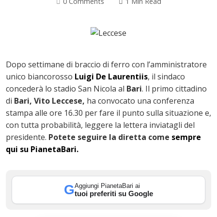
0 Comments
1 Min Read
Dopo settimane di braccio di ferro con l’amministratore
unico biancorosso
Luigi De Laurentiis
, il sindaco
concederà lo stadio San Nicola al
Bari
. Il primo cittadino
di
Bari, Vito Leccese,
ha convocato una conferenza
stampa alle ore 16.30 per fare il punto sulla situazione e,
con tutta probabilità, leggere la lettera inviatagli del
presidente.
Potete seguire la diretta come
sempre
ok
qui su PianetaBari.
Aggiungi PianetaBari ai
G
tuoi preferiti su Google
In