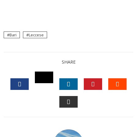
Bari
Leccese
SHARE
TWITTER
FACEBOOK
LINKEDIN
PINTEREST
STUM
EMAIL