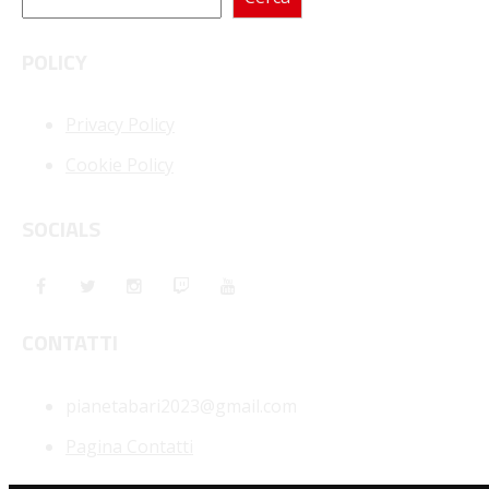
POLICY
Privacy Policy
Cookie Policy
SOCIALS
CONTATTI
pianetabari2023@gmail.com
Pagina Contatti