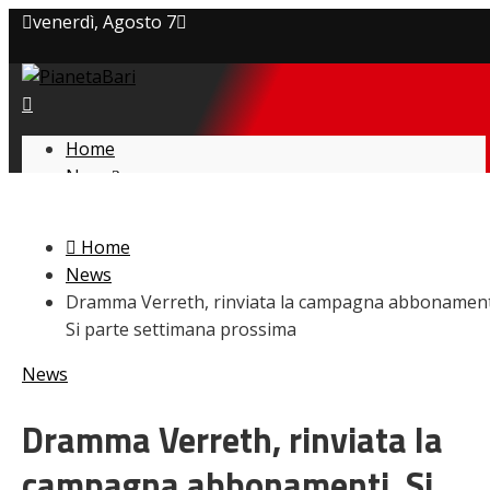
venerdì, Agosto 7
Privacy policy
Cookie Policy
Home
News
Contatti
Amarcord
Ex
Home
L’avversario
News
Giovanili
Dramma Verreth, rinviata la campagna abbonament
Le pagelle
Si parte settimana prossima
Interviste
Focus
News
Calciomercato
Serie B
Dramma Verreth, rinviata la
Video
campagna abbonamenti. Si