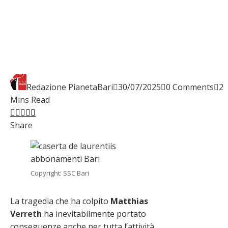
Redazione PianetaBari
30/07/2025
0 Comments
2
Mins Read
Facebook
Twitter
LinkedIn
Pinterest
Stumbleupon
Email
Share
Copyright: SSC Bari
La tragedia che ha colpito
Matthias
Verreth
ha inevitabilmente portato
conseguenze anche per tutta l’attività