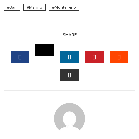
Bari
Marino
Montervino
SHARE
TWITTER
FACEBOOK
LINKEDIN
PINTEREST
STUM
EMAIL