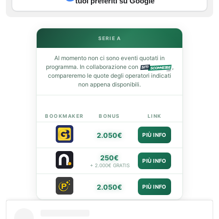
tuoi preferiti su Google
st
leupon
SERIE A
Al momento non ci sono eventi quotati in
programma. In collaborazione con
,
compareremo le quote degli operatori indicati
non appena disponibili.
BOOKMAKER
BONUS
LINK
2.050€
PIÙ INFO
250€
PIÙ INFO
+ 2.000€ GRATIS
2.050€
PIÙ INFO