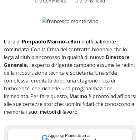
0 Comments
2 Mins Read
L’era di
Pierpaolo Marino
a
Bari
è ufficialmente
cominciata
. Con la firma del contratto biennale che lo
lega al club biancorosso in qualità di nuovo
Direttore
Generale
, l’esperto dirigente campano assume le redini
della ricostruzione tecnica e societaria. Una sfida
complessa, ereditata dopo una stagione ricca di
turbolenze, che richiede una programmazione
ok
immediata. Per fare questo,
Marino
è pronto ad affidarsi
alle sue certezze storiche: uomini fidati che conoscono a
memoria i
suoi metodi di lavoro.
In
Aggiungi PianetaBari ai
G