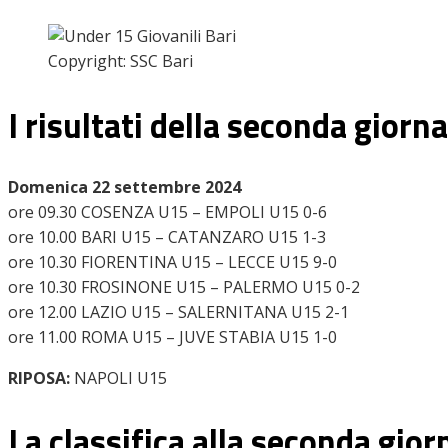
Copyright: SSC Bari
Home
News
I risultati della seconda giorn
Amarcord
Ex
L’avversario
Domenica 22 settembre 2024
Giovanili
ore 09.30 COSENZA U15 – EMPOLI U15 0-6
Le pagelle
ore 10.00
BARI
U15 – CATANZARO U15 1-3
Interviste
ore 10.30 FIORENTINA U15 – LECCE U15 9-0
Focus
ore 10.30 FROSINONE U15 – PALERMO U15 0-2
Calciomercato
ore 12.00 LAZIO U15 – SALERNITANA U15 2-1
Serie B
ore 11.00 ROMA U15 – JUVE STABIA U15 1-0
Video
RIPOSA:
NAPOLI U15
La classifica alla seconda gi