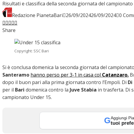
Risultati e classifica della seconda giornata del campionat
INTERVISTE
Redazione PianetaBari
26/09/2024
26/09/2024
0 Com
Facebook
Twitter
LinkedIn
Pinterest
Stumbleupon
Email
Share
FOCUS
Copyright: SSC Bari
CALCIOMERCATO
Si è conclusa domenica la seconda giornata del campionat
Santeramo
hanno perso per 3-1 in casa col
Catanzaro.
Br
dopo il buon pari alla prima giornata contro l’Empoli. Di
Di
per il
Bari
domenica contro la
Juve Stabia
in trasferta. Di s
SERIE B
campionato Under 15.
Aggiungi Pia
G
VIDEO
tuoi prefe