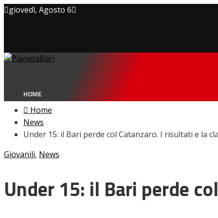
giovedì, Agosto 6
Privacy policy
Cookie Policy
Contatti
HOME
Home
News
Under 15: il Bari perde col Catanzaro. I risultati e la c
NEWS
Giovanili
,
News
Amarcord
Ex
L’avversario
Under 15: il Bari perde col
Giovanili
Le pagelle