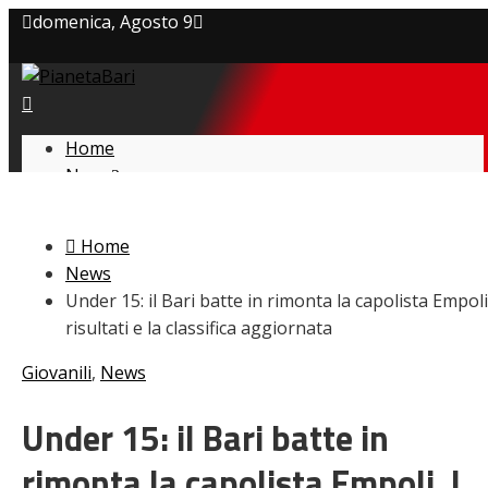
domenica, Agosto 9
Privacy policy
Cookie Policy
Home
News
Contatti
Amarcord
Ex
Home
L’avversario
News
Giovanili
Under 15: il Bari batte in rimonta la capolista Empoli.
Le pagelle
risultati e la classifica aggiornata
Interviste
Focus
Giovanili
,
News
Calciomercato
Serie B
Under 15: il Bari batte in
Video
rimonta la capolista Empoli. I