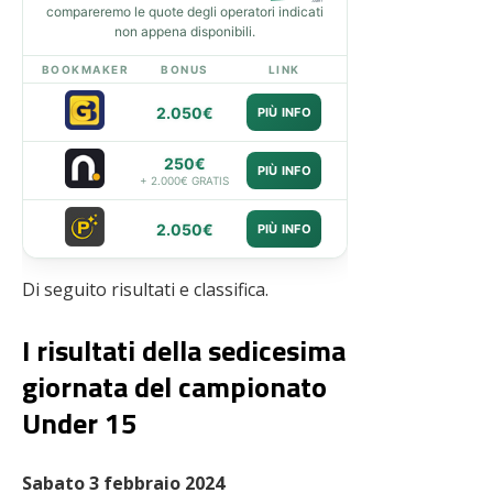
compareremo le quote degli operatori indicati
non appena disponibili.
BOOKMAKER
BONUS
LINK
2.050€
PIÙ INFO
250€
PIÙ INFO
+ 2.000€ GRATIS
2.050€
PIÙ INFO
Di seguito risultati e classifica.
I risultati della sedicesima
giornata del campionato
Under 15
Sabato 3 febbraio 2024