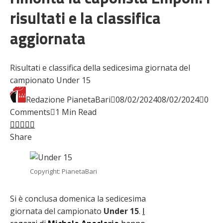
risultati e la classifica
aggiornata
Risultati e classifica della sedicesima giornata del
campionato Under 15
Redazione PianetaBari
08/02/2024
08/02/2024
0
Comments
1 Min Read
Facebook
Twitter
LinkedIn
Pinterest
Stumbleupon
Email
Share
Copyright: PianetaBari
Si è conclusa domenica la sedicesima
giornata del campionato
Under 15
.
I