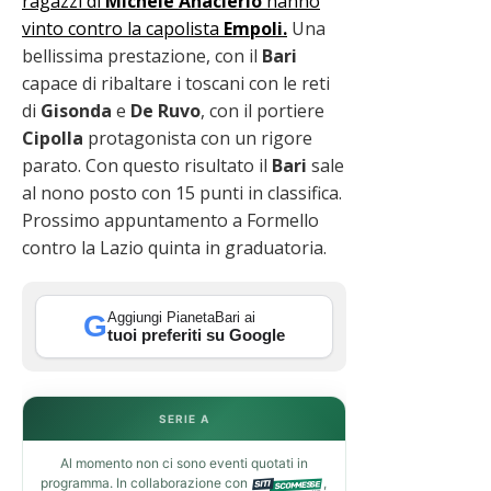
ragazzi di
Michele Anaclerio
hanno
vinto contro la capolista
Empoli.
Una
bellissima prestazione, con il
Bari
capace di ribaltare i toscani con le reti
di
Gisonda
e
De Ruvo
, con il portiere
Cipolla
protagonista con un rigore
parato. Con questo risultato il
Bari
sale
al nono posto con 15 punti in classifica.
Prossimo appuntamento a Formello
contro la Lazio quinta in graduatoria.
Aggiungi PianetaBari ai
G
tuoi preferiti su Google
SERIE A
Al momento non ci sono eventi quotati in
programma. In collaborazione con
,