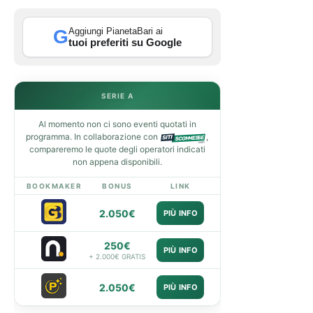
Aggiungi PianetaBari ai
G
tuoi preferiti su Google
SERIE A
Al momento non ci sono eventi quotati in
programma. In collaborazione con
,
compareremo le quote degli operatori indicati
non appena disponibili.
BOOKMAKER
BONUS
LINK
2.050€
PIÙ INFO
250€
PIÙ INFO
+ 2.000€ GRATIS
2.050€
PIÙ INFO