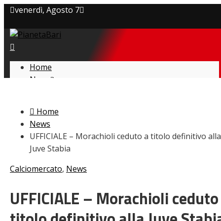
venerdì, Agosto 7
Privacy policy
Cookie Policy
Home
News
Contatti
Amarcord
Ex
Home
L’avversario
News
Giovanili
UFFICIALE – Morachioli ceduto a titolo definitivo alla
Le pagelle
Juve Stabia
Interviste
Focus
Calciomercato
,
News
Calciomercato
Serie B
UFFICIALE – Morachioli ceduto
Video
titolo definitivo alla Juve Stabi