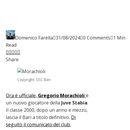
Domenico Farella
31/08/2024
0 Comments
1 Min
Read
Facebook
Twitter
LinkedIn
Pinterest
Stumbleupon
Email
Share
Copyright: SSC Bari
Ora è ufficiale,
Gregorio Morachioli
è
un nuovo giocatore della
Juve Stabia
.
Il classe 2000, dopo un anno e mezzo,
lascia il Bari a titolo definitivo.
Di
seguito il comunicato del club.