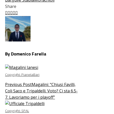
Share
Facebook
Twitter
LinkedIn
Pinterest
Stumbleupon
Email
By Domenico Farella
Copyright: PianetaBari
Previous Post
Magalini: “Chiusi Favilli,
Coli Saco e Tripaldelli. Voto? Ci sta 6.5-
7. Lavoriamo per i playoff”
Copyright: SPAL